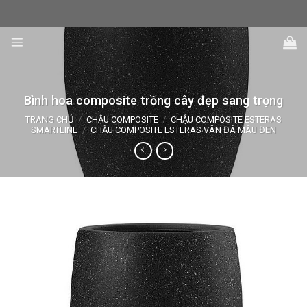
Skip
to
content
Bình hoa composite trồng cây đẹp sang trọng
TRANG CHỦ
/
CHẬU COMPOSITE
/
CHẬU COMPOSITE ESTERAS
SMARTLINE
/
CHẬU COMPOSITE ESTERAS VÂN ĐÁ MÀU ĐEN