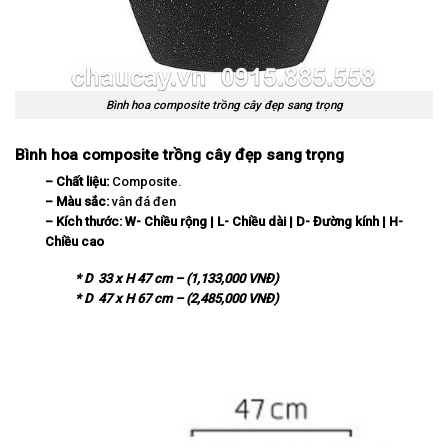
Bình hoa composite trồng cây đẹp sang trọng
Bình hoa composite trồng cây đẹp sang trọng
– Chất liệu:
Composite.
– Màu sắc:
vân đá đen
– Kích thước:
W-
Chi
ề
u r
ộ
ng | L- Chi
ề
u d
à
i | D-
Đ
ườ
ng k
í
nh | H-
Chi
ề
u cao
* D 33 x H 47 cm – (1,133,000 VNĐ)
* D 47 x H 67 cm – (2,485,000 VNĐ)