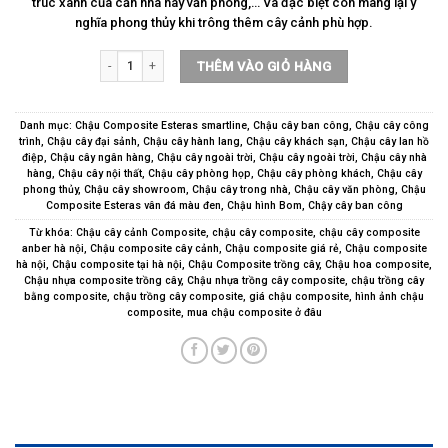
trúc xanh của căn nhà hay văn phòng,… Và đặc biệt còn mang lại ý
nghĩa phong thủy khi trông thêm cây cảnh phù hợp.
Bình hoa composite trồng cây đẹp sang trọng số lượng
THÊM VÀO GIỎ HÀNG
Danh mục:
Chậu Composite Esteras smartline
,
Chậu cây ban công
,
Chậu cây công
trình
,
Chậu cây đại sảnh
,
Chậu cây hành lang
,
Chậu cây khách sạn
,
Chậu cây lan hồ
điệp
,
Chậu cây ngân hàng
,
Chậu cây ngoài trời
,
Chậu cây ngoài trời
,
Chậu cây nhà
hàng
,
Chậu cây nội thất
,
Chậu cây phòng họp
,
Chậu cây phòng khách
,
Chậu cây
phong thủy
,
Chậu cây showroom
,
Chậu cây trong nhà
,
Chậu cây văn phòng
,
Chậu
Composite Esteras vân đá màu đen
,
Chậu hình Bom
,
Chậy cây ban công
Từ khóa:
Chậu cây cảnh Composite
,
chậu cây composite
,
chậu cây composite
anber hà nội
,
Chậu composite cây cảnh
,
Chậu composite giá rẻ
,
Chậu composite
hà nội
,
Chậu composite tại hà nội
,
Chậu Composite trồng cây
,
Chậu hoa composite
,
Chậu nhựa composite trồng cây
,
Chậu nhựa trồng cây composite
,
chậu trồng cây
bằng composite
,
chậu trồng cây composite
,
giá chậu composite
,
hình ảnh chậu
composite
,
mua chậu composite ở đâu