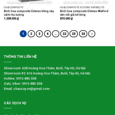
CHẬU COMPOSITE
CHẬU COMPOSITE ESTERAS NATURELITE
Bình hoa composite Esteras trồng cây
Bình hoa composite Esteras Watford
cảnh trụ vuông
vân nổi giả bê tông
1.258.000
₫
870.000
₫
1
2
3
4
…
22
23
24
THÔNG TIN LIÊN HỆ
Showroom: 628 Hoàng Hoa Thám, Bưởi, Tây Hồ, Hà Nội
Showroom #2: 616 Hoàng Hoa Thám, Bưởi, Tây Hồ, Hà Nội
Hotline: 0915.885.558
Zalo, Viber: 0915.885.558
Email: chaucay.vn@gmail.com
CÁC DỊCH VỤ