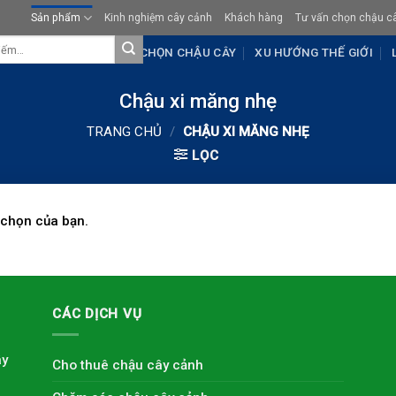
Sản phẩm
Kinh nghiệm cây cảnh
Khách hàng
Tư vấn chọn chậu c
KHÁCH HÀNG
TƯ VẤN CHỌN CHẬU CÂY
XU HƯỚNG THẾ GIỚI
Chậu xi măng nhẹ
TRANG CHỦ
/
CHẬU XI MĂNG NHẸ
LỌC
 chọn của bạn.
CÁC DỊCH VỤ
ây
Cho thuê chậu cây cảnh