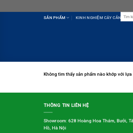
Skip
to
Tìm
content
SẢN PHẨM
KINH NGHIỆM CÂY CẢNH
kiếm:
Không tìm thấy sản phẩm nào khớp với lựa
THÔNG TIN LIÊN HỆ
Showroom: 628 Hoàng Hoa Thám, Bưởi, T
Hồ, Hà Nội