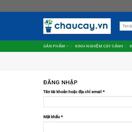
Skip
to
content
Tìm
kiếm:
SẢN PHẨM
KINH NGHIỆM CÂY CẢNH
ĐĂNG NHẬP
Tên tài khoản hoặc địa chỉ email
*
Mật khẩu
*