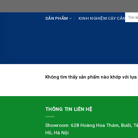
Skip
to
Tìm
content
SẢN PHẨM
KINH NGHIỆM CÂY CẢNH
kiếm:
Không tìm thấy sản phẩm nào khớp với lựa
THÔNG TIN LIÊN HỆ
Showroom: 628 Hoàng Hoa Thám, Bưởi, T
Hồ, Hà Nội