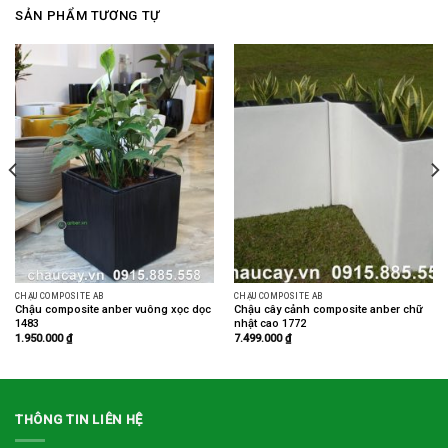
SẢN PHẨM TƯƠNG TỰ
CHẬU COMPOSITE AB
CHẬU COMPOSITE AB
Chậu composite anber vuông xọc dọc
Chậu cây cảnh composite anber chữ
1483
nhật cao 1772
1.950.000
₫
7.499.000
₫
THÔNG TIN LIÊN HỆ