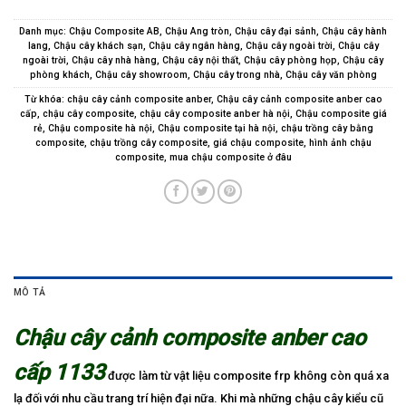
Danh mục:
Chậu Composite AB
,
Chậu Ang tròn
,
Chậu cây đại sảnh
,
Chậu cây hành
lang
,
Chậu cây khách sạn
,
Chậu cây ngân hàng
,
Chậu cây ngoài trời
,
Chậu cây
ngoài trời
,
Chậu cây nhà hàng
,
Chậu cây nội thất
,
Chậu cây phòng họp
,
Chậu cây
phòng khách
,
Chậu cây showroom
,
Chậu cây trong nhà
,
Chậu cây văn phòng
Từ khóa:
chậu cây cảnh composite anber
,
Chậu cây cảnh composite anber cao
cấp
,
chậu cây composite
,
chậu cây composite anber hà nội
,
Chậu composite giá
rẻ
,
Chậu composite hà nội
,
Chậu composite tại hà nội
,
chậu trồng cây bằng
composite
,
chậu trồng cây composite
,
giá chậu composite
,
hình ảnh chậu
composite
,
mua chậu composite ở đâu
MÔ TẢ
Chậu cây cảnh composite anber cao
cấp 1133
được làm từ vật liệu composite frp không còn quá xa
lạ đối với nhu cầu trang trí hiện đại nữa. Khi mà những chậu cây kiểu cũ