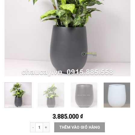
3.885.000
₫
Chậu cây cảnh composite anber cao cấp 1133 số lượng
THÊM VÀO GIỎ HÀNG