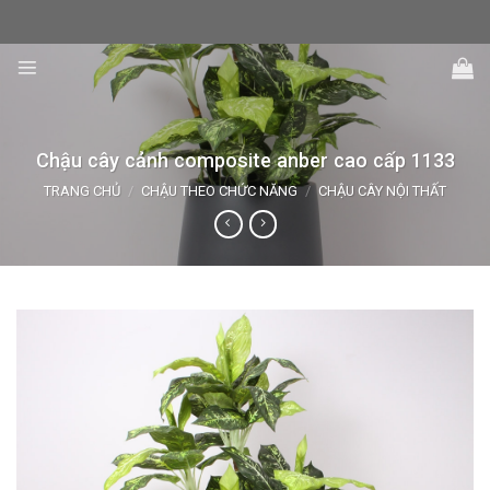
Skip
to
content
Chậu cây cảnh composite anber cao cấp 1133
TRANG CHỦ
/
CHẬU THEO CHỨC NĂNG
/
CHẬU CÂY NỘI THẤT