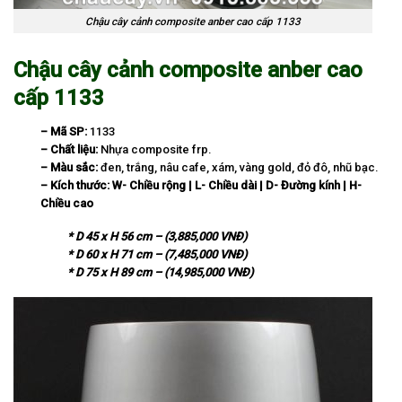
Chậu cây cảnh composite anber cao cấp 1133
Chậu cây cảnh composite anber cao
cấp 1133
– Mã SP:
1133
– Chất liệu:
Nhựa composite frp.
– Màu sắc:
đen, trắng, nâu cafe, xám, vàng gold, đỏ đô, nhũ bạc.
– Kích thước:
W-
Chi
ề
u r
ộ
ng | L- Chi
ề
u d
à
i | D-
Đ
ườ
ng k
í
nh | H-
Chi
ề
u cao
* D 45 x H 56 cm – (3,885,000 VNĐ)
* D 60 x H 71 cm – (7,485,000 VNĐ)
* D 75 x H 89 cm – (14,985,000 VNĐ)