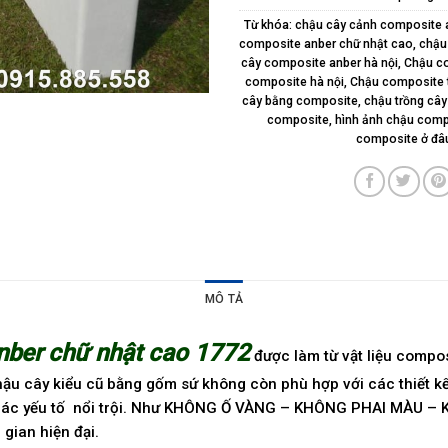
Từ khóa:
chậu cây cảnh composite 
composite anber chữ nhật cao
,
chậu
cây composite anber hà nội
,
Chậu co
composite hà nội
,
Chậu composite t
cây bằng composite
,
chậu trồng câ
composite
,
hình ảnh chậu comp
composite ở đâ
MÔ TẢ
nber chữ nhật cao 1772
được làm từ vật liệu compos
chậu cây kiểu cũ bằng gốm sứ không còn phù hợp với các thiết kế
ảo các yếu tố nổi trội. Như KHÔNG Ố VÀNG – KHÔNG PHAI MÀ
gian hiện đại.