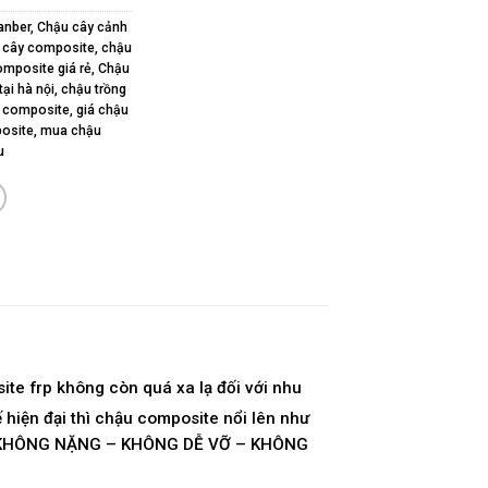
anber
,
Chậu cây cảnh
 cây composite
,
chậu
mposite giá rẻ
,
Chậu
ại hà nội
,
chậu trồng
y composite
,
giá chậu
osite
,
mua chậu
u
ite frp không còn quá xa lạ đối với nhu
 hiện đại thì chậu composite nổi lên như
U – KHÔNG NẶNG – KHÔNG DỄ VỠ – KHÔNG