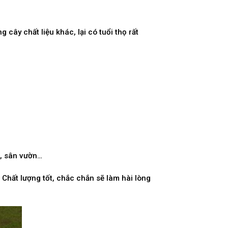
ây chất liệu khác, lại có tuổi thọ rất
g, sân vườn…
. Chất lượng tốt, chắc chắn sẽ làm hài lòng