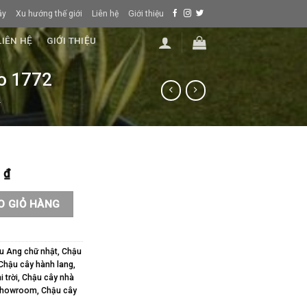
ây
Xu hướng thế giới
Liên hệ
Giới thiệu
LIÊN HỆ
GIỚI THIỆU
o 1772
T
0
₫
 chữ nhật cao 1772 số lượng
O GIỎ HÀNG
u Ang chữ nhật
,
Chậu
Chậu cây hành lang
,
 trời
,
Chậu cây nhà
showroom
,
Chậu cây