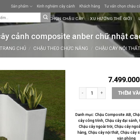
Sản phẩm
Kinh nghiệm cây cảnh
Khách hàng
Tư vấn chọn chậu c
KHÁCH HÀNG
TƯ VẤN CHỌN CHẬU CÂY
XU HƯỚNG THẾ GIỚI
cây cảnh composite anber chữ nhật ca
TRANG CHỦ
/
CHẬU THEO CHỨC NĂNG
/
CHẬU CÂY NỘI THẤ
7.499.00
Chậu cây cảnh composite anber
THÊM VÀ
Danh mục:
Chậu Composite AB
,
Chậ
cây công trình
,
Chậu cây đại sảnh
,
Chậu cây ngoài trời
,
Chậu cây ngoài
hàng
,
Chậu cây nội thất
,
Chậu cây 
văn phòng