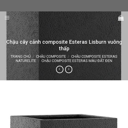
Skip
to
content
Chậu cây cảnh composite Esteras Lisburn vuông
thấp
TRANG CHỦ
/
CHẬU COMPOSITE
/
CHẬU COMPOSITE ESTERAS
NATURELITE
/
CHẬU COMPOSITE ESTERAS MÀU ĐẤT ĐEN