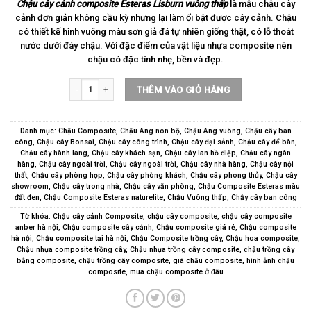
Chậu cây cảnh composite Esteras Lisburn vuông thấp
là mẫu chậu cây
cảnh đơn giản không cầu kỳ nhưng lại làm ổi bật được cây cảnh. Chậu
có thiết kế hình vuông màu sơn giả đá tự nhiên giống thật, có lỗ thoát
nước dưới đáy chậu. Với đặc điểm của vật liệu nhựa composite nên
chậu có đặc tính nhẹ, bền và đẹp.
Chậu cây cảnh composite Esteras Lisburn vuông thấp số lượng
THÊM VÀO GIỎ HÀNG
Danh mục:
Chậu Composite
,
Chậu Ang non bộ
,
Chậu Ang vuông
,
Chậu cây ban
công
,
Chậu cây Bonsai
,
Chậu cây công trình
,
Chậu cây đại sảnh
,
Chậu cây để bàn
,
Chậu cây hành lang
,
Chậu cây khách sạn
,
Chậu cây lan hồ điệp
,
Chậu cây ngân
hàng
,
Chậu cây ngoài trời
,
Chậu cây ngoài trời
,
Chậu cây nhà hàng
,
Chậu cây nội
thất
,
Chậu cây phòng họp
,
Chậu cây phòng khách
,
Chậu cây phong thủy
,
Chậu cây
showroom
,
Chậu cây trong nhà
,
Chậu cây văn phòng
,
Chậu Composite Esteras màu
đất đen
,
Chậu Composite Esteras naturelite
,
Chậu Vuông thấp
,
Chậy cây ban công
Từ khóa:
Chậu cây cảnh Composite
,
chậu cây composite
,
chậu cây composite
anber hà nội
,
Chậu composite cây cảnh
,
Chậu composite giá rẻ
,
Chậu composite
hà nội
,
Chậu composite tại hà nội
,
Chậu Composite trồng cây
,
Chậu hoa composite
,
Chậu nhựa composite trồng cây
,
Chậu nhựa trồng cây composite
,
chậu trồng cây
bằng composite
,
chậu trồng cây composite
,
giá chậu composite
,
hình ảnh chậu
composite
,
mua chậu composite ở đâu