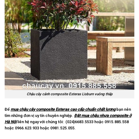
Chậu cây cảnh composite Esteras Lisburn vuông thấp
Để
mua chậu cây composite Esteras cao cấp chuẩn chất lượng
bạn nên
tìm những đơn vị uy tín chuyên nghiệp.
Đặt mua chậu nhựa composite ở
Hà Nội
liên hệ ngay với chúng tôi: (024)6683.5533 hoặc 0915.885.558
hoặc 0966.623.933 hoặc 0981.525.055.