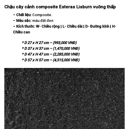
Chậu cây cảnh composite Esteras Lisburn vuông thấp
– Chất liệu:
Composite.
– Màu sắc:
màu đất đen
– Kích thước:
W-
Chi
ề
u r
ộ
ng | L- Chi
ề
u d
à
i | D-
Đ
ườ
ng k
í
nh | H-
Chi
ề
u cao
* D 27 x H 27 cm – (993,000 VNĐ)
* D 37 x H 37 cm – (1,470,000 VNĐ)
* D 47 x H 47 cm – (2,285,000 VNĐ)
* D 57 x H 57 cm – (4,515,000 VNĐ)