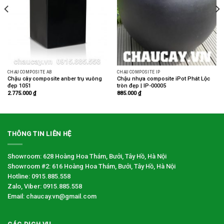
CHẬU COMPOSITE AB
CHẬU COMPOSITE IP
Chậu cây composite anber trụ vuông
Chậu nhựa composite iPot Phát Lộc
đẹp 1051
tròn đẹp | IP-00005
2.775.000
₫
885.000
₫
THÔNG TIN LIÊN HỆ
Showroom: 628 Hoàng Hoa Thám, Bưởi, Tây Hồ, Hà Nội
Showroom #2: 616 Hoàng Hoa Thám, Bưởi, Tây Hồ, Hà Nội
Hotline: 0915.885.558
Zalo, Viber: 0915.885.558
Email: chaucay.vn@gmail.com