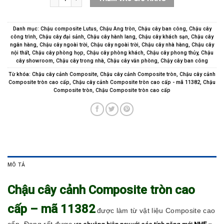
Danh mục:
Chậu composite Lutus
,
Chậu Ang tròn
,
Chậu cây ban công
,
Chậu cây
công trình
,
Chậu cây đại sảnh
,
Chậu cây hành lang
,
Chậu cây khách sạn
,
Chậu cây
ngân hàng
,
Chậu cây ngoài trời
,
Chậu cây ngoài trời
,
Chậu cây nhà hàng
,
Chậu cây
nội thất
,
Chậu cây phòng họp
,
Chậu cây phòng khách
,
Chậu cây phong thủy
,
Chậu
cây showroom
,
Chậu cây trong nhà
,
Chậu cây văn phòng
,
Chậy cây ban công
Từ khóa:
Chậu cây cảnh Composite
,
Chậu cây cảnh Composite tròn
,
Chậu cây cảnh
Composite tròn cao cấp
,
Chậu cây cảnh Composite tròn cao cấp - mã 11382
,
Chậu
Composite tròn
,
Chậu Composite tròn cao cấp
MÔ TẢ
Chậu cây cảnh Composite tròn cao
cấp – mã 11382
được làm từ vật liệu Composite cao