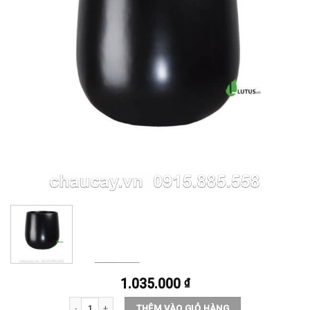
1.035.000
₫
Chậu cây cảnh Composite tròn cao cấp - mã 11382 số lượng
THÊM VÀO GIỎ HÀNG