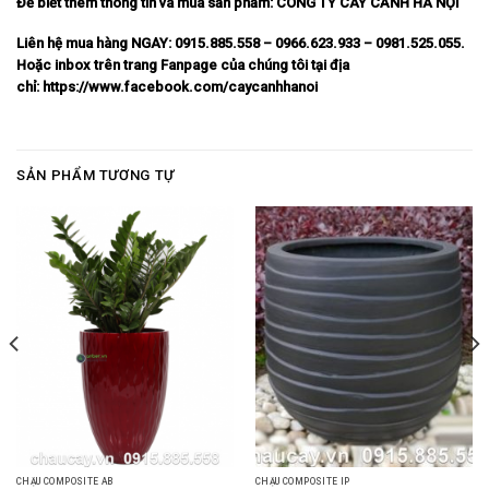
Để biết thêm thông tin và mua sản phẩm:
CÔNG TY CÂY CẢNH HÀ NỘI
Liên hệ mua hàng NGAY: 0915.885.558 – 0966.623.933 – 0981.525.055.
Hoặc inbox trên trang Fanpage của chúng tôi tại địa
chỉ:
https://www.facebook.com/caycanhhanoi
SẢN PHẨM TƯƠNG TỰ
CHẬU COMPOSITE AB
CHẬU COMPOSITE IP