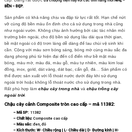
cấp. Đang rất được
ưa chuộng hiện nay với các tính năng mới
NHẸ –
BỀN – ĐẸP.
Sản phẩm có khả năng chịu va đập từ lực rất tốt. Hạn chế nứt
vỡ cùng độ bền màu ổn định cho cả sử dụng trong nhà cũng
như ngoài vườn. Không chịu ảnh hưởng bởi các tác nhân môi
trường bên ngoài, cho độ bền sử dụng lâu dài qua thời gian,
bề mặt ngoài có độ trơn láng dễ dàng để lau chùi vệ sinh khi
cần. Cộng với màu sơn bóng sáng, bóng mờ cùng màu sắc đa
dạng phong phú từ hiện đại đến cổ điển như bề mặt màu
bóng, màu mờ, màu đá, màu gỗ, màu tự nhiên, màu kim loại
đồng, inox, gold, dát vàng, dát bạc, cẩn gỗ, đá… Sản phẩm có
thể được sản xuất với lỗ thoát nước dưới đáy khi sử dụng
ngoài trời hoặc không lỗ thoát nước cho sử dụng trong nhà.
Rất phù hợp làm
chậu cây trong nhà
và
chậu trồng cây
ngoài trời
.
Chậu cây cảnh Composite tròn cao cấp – mã 11382:
– Mã SP:
11382
– Chất liệu:
Composite cao cấp
– Màu sắc:
đen, đỏ
– Kích thước:
W-
Chiều rộng | L- Chiều dài | D- Đường kính | H-