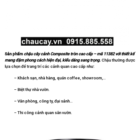
S
ả
n ph
ẩ
m
ch
ậ
u cây cảnh Composite tròn cao cấp – mã 11382
v
ớ
i thi
ế
t k
ế
mang đ
ậ
m phong cách hi
ệ
n đ
ạ
i, ki
ể
u dáng sang tr
ọ
ng.
Chậu thường được
lựa chọn để trang trí các cảnh quan cao cấp như:
– Khách sạn, nhà hàng, quán coffee, showroom,…
– Biệt thự nhà vườn.
– Văn phòng, công ty, đại sảnh…
– Thi công cảnh quan sân vườn.