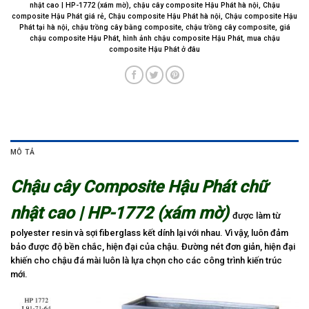
nhật cao | HP-1772 (xám mờ)
,
chậu cây composite Hậu Phát hà nội
,
Chậu
composite Hậu Phát giá rẻ
,
Chậu composite Hậu Phát hà nội
,
Chậu composite Hậu
Phát tại hà nội
,
chậu trồng cây bằng composite
,
chậu trồng cây composite
,
giá
chậu composite Hậu Phát
,
hình ảnh chậu composite Hậu Phát
,
mua chậu
composite Hậu Phát ở đâu
MÔ TẢ
Chậu cây Composite Hậu Phát chữ
nhật cao | HP-1772 (xám mờ)
được làm từ
polyester resin và sợi fiberglass kết dính lại với nhau. Vì vậy, luôn đảm
bảo được độ bền chắc, hiện đại của chậu. Đường nét đơn giản, hiện đại
khiến cho chậu đá mài luôn là lựa chọn cho các công trình kiến trúc
mới.