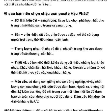
nội thất và cho khu vườn nhà bạn.
Vì sao bạn nên chọn chậu composite Hậu Phát?
–
Bởi tính hiện đại – sang trọng:
là sự lựa chọn phù hợp nhất cho
trang trí nội thất, sang trọng và sang trọng.
–
Bền – chịu nhiệt:
rất bền, chịu được va đập, có thể sử dụng
ngoài trời trong thời tiết nóng hoặc lạnh.
–
Trọng lượng nhẹ:
rất nhẹ và dễ di chuyển trong khu vực được
trang trí sân thượng, căn hộ …
–
Thiết kế:
có hơn 600 thiết kế đa dạng với nhiều chủng loại khác
nhau. Chắc chắn làm hài lòng khách hàng. Ngoài ra, chúng tôi có
thể thiết kế theo yêu cầu của khách hàng.
–
Màu sắc:
sử dụng sơn giống như xe công nghiệp, vì vậy chất
lượng sơn của chúng tôi luôn được đảm bảo. Ngoài ra, chúng tôi
định kỳ kiểm tra nồng độ chì trong sơn mỗi năm một lần để đảm
bảo an toàn sức khoẻ cho người tiêu dùng. Đảm bảo bền đẹp lâu
dài và kháng tia UV.
Nhờ kế thừa những ưu điểm nổi bật từ nhựa tổng hợp và sợi fiberglass