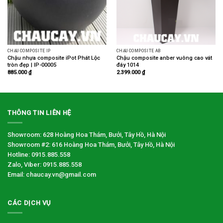
CHẬU COMPOSITE IP
CHẬU COMPOSITE AB
Chậu nhựa composite iPot Phát Lộc
Chậu composite anber vuông cao vát
tròn đẹp | IP-00005
đáy 1014
885.000
₫
2.399.000
₫
THÔNG TIN LIÊN HỆ
Showroom: 628 Hoàng Hoa Thám, Bưởi, Tây Hồ, Hà Nội
Showroom #2: 616 Hoàng Hoa Thám, Bưởi, Tây Hồ, Hà Nội
Hotline: 0915.885.558
Zalo, Viber: 0915.885.558
Email: chaucay.vn@gmail.com
CÁC DỊCH VỤ