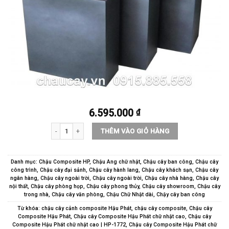
6.595.000
₫
Chậu cây Composite Hậu Phát chữ nhật cao | HP-1772 (xám mờ
THÊM VÀO GIỎ HÀNG
Danh mục:
Chậu Composite HP
,
Chậu Ang chữ nhật
,
Chậu cây ban công
,
Chậu cây
công trình
,
Chậu cây đại sảnh
,
Chậu cây hành lang
,
Chậu cây khách sạn
,
Chậu cây
ngân hàng
,
Chậu cây ngoài trời
,
Chậu cây ngoài trời
,
Chậu cây nhà hàng
,
Chậu cây
nội thất
,
Chậu cây phòng họp
,
Chậu cây phong thủy
,
Chậu cây showroom
,
Chậu cây
trong nhà
,
Chậu cây văn phòng
,
Chậu Chữ Nhật dài
,
Chậy cây ban công
Từ khóa:
chậu cây cảnh composite Hậu Phát
,
chậu cây composite
,
Chậu cây
Composite Hậu Phát
,
Chậu cây Composite Hậu Phát chữ nhật cao
,
Chậu cây
Composite Hậu Phát chữ nhật cao | HP-1772
,
Chậu cây Composite Hậu Phát chữ