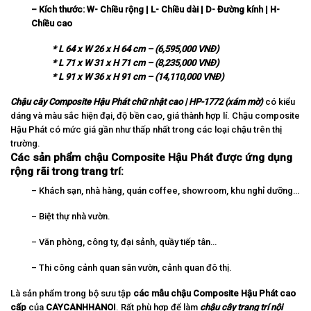
– Kích thước:
W-
Chi
ề
u r
ộ
ng | L- Chi
ề
u d
à
i | D-
Đ
ườ
ng k
í
nh | H-
Chi
ề
u cao
* L 64 x W 26 x H 64 cm – (6,595,000 VNĐ)
* L 71 x W 31 x H 71 cm – (8,235,000 VNĐ)
* L 91 x W 36 x H 91 cm – (14,110,000 VNĐ)
Chậu cây Composite Hậu Phát chữ nhật cao | HP-1772 (xám mờ)
có kiểu
dáng và màu sắc hiện đại, độ bền cao, giá thành hợp lí. Chậu composite
Hậu Phát có mức giá gần như thấp nhất trong các loại chậu trên thị
trường.
Các sản phẩm chậu Composite Hậu Phát được ứng dụng
rộng rãi trong trang trí:
– Khách sạn, nhà hàng, quán coffee, showroom, khu nghỉ dưỡng…
– Biệt thự nhà vườn.
– Văn phòng, công ty, đại sảnh, quầy tiếp tân…
– Thi công cảnh quan sân vườn, cảnh quan đô thị.
Là sản phẩm trong bộ sưu tập
các mẫu chậu Composite Hậu Phát cao
cấp
của
CAYCANHHANOI
. Rất phù hợp để làm
chậu cây trang trí nội