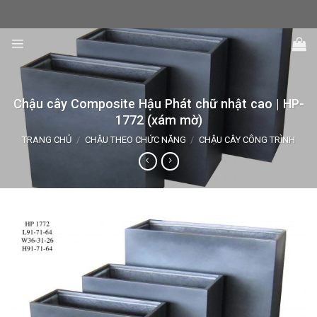
Skip
to
content
Chậu cây Composite Hậu Phát chữ nhật cao | HP-
1772 (xám mờ)
TRANG CHỦ
/
CHẬU THEO CHỨC NĂNG
/
CHẬU CÂY CÔNG TRÌNH