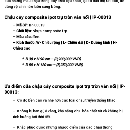
của những mẫu chậu trồng cây chất liệu khác, lại có tuổi thọ rất cao, dễ
dàng vệ sinh nên luôn sáng bóng.
Chậu cây composite ipot trụ tròn vân nổi | IP-00013
– Mã SP:
IP-00013
– Chất liệu:
Nhựa composite frp.
– Màu sắc:
đen.
– Kích thước:
W-
Chi
ề
u r
ộ
ng | L- Chi
ề
u d
à
i | D-
Đ
ườ
ng k
í
nh | H-
Chi
ề
u cao
* D 38 x H 90 cm – (3,900,000 VNĐ)
* D 50 x H 120 cm – (5,250,000 VNĐ)
Ưu điểm của chậu cây composite ipot trụ tròn vân nổi | IP-
00013:
– Có độ bền cao và nhẹ hơn các loại chậu truyền thống khác.
– Không bị han gỉ, ố vàng, khả năng chịu hóa chất tốt và không bị
ảnh hưởng bởi thời tiết.
– Khắc phục được những nhược điểm của các chậu thông