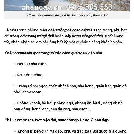
Chậu cây composite ipot trụ tròn vân nổi | IP-00013
Là một trong những mẫu
chậu trồng cây cao cấp
và sang trọng, phù hợp
để trồng
cây trang trí nội thất
hoặc
cây trang trí ngoại thất
. Chất lượng
tốt, chắc chắn sẽ làm hài lòng bất kỳ một vị khách hàng khó tính nào.
Chậu composite ipot trang trí các cảnh quan
cao cấp như:
– Biệt thự nhà vườn
– Nơi công cộng
– Trang trí nội ngoại thất: Khách sạn, nhà hàng, quán bar, quán cà
phê, showroom,…
– Phòng khách, hồ bơi, phòng ngủ, phòng ăn, lối đi, cổng chính,
ban công, hành lang, sân thượng, sân vườn…
Chậu composite ipot hiện đại, sang trọng và cực kì bền đẹp:
– Không bị bể vỡ khi va đập, chịu va đạp tốt ( Bởi được gia cường