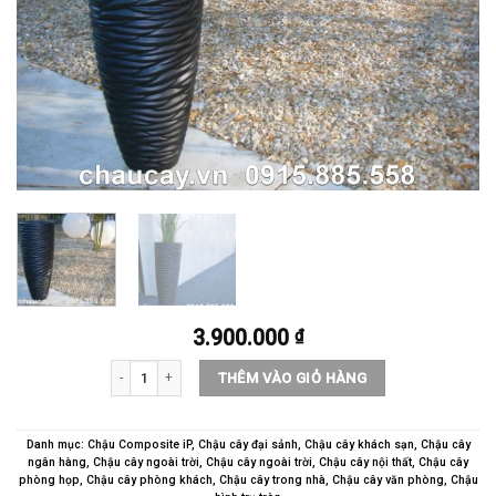
3.900.000
₫
Chậu cây composite ipot Minh Khánh trụ tròn vân nổi | IP-00013
THÊM VÀO GIỎ HÀNG
Danh mục:
Chậu Composite iP
,
Chậu cây đại sảnh
,
Chậu cây khách sạn
,
Chậu cây
ngân hàng
,
Chậu cây ngoài trời
,
Chậu cây ngoài trời
,
Chậu cây nội thất
,
Chậu cây
phòng họp
,
Chậu cây phòng khách
,
Chậu cây trong nhà
,
Chậu cây văn phòng
,
Chậu