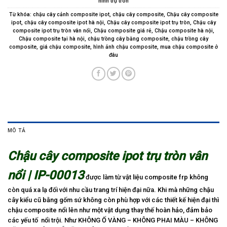
hình trụ tròn
Từ khóa:
chậu cây cảnh composite ipot
,
chậu cây composite
,
Chậu cây composite
ipot
,
chậu cây composite ipot hà nội
,
Chậu cây composite ipot trụ tròn
,
Chậu cây
composite ipot trụ tròn vân nổi
,
Chậu composite giá rẻ
,
Chậu composite hà nội
,
Chậu composite tại hà nội
,
chậu trồng cây bằng composite
,
chậu trồng cây
composite
,
giá chậu composite
,
hình ảnh chậu composite
,
mua chậu composite ở
đâu
MÔ TẢ
Chậu cây composite ipot trụ tròn vân
nổi | IP-00013
được làm từ vật liệu composite frp không
còn quá xa lạ đối với nhu cầu trang trí hiện đại nữa. Khi mà những chậu
cây kiểu cũ bằng gốm sứ không còn phù hợp với các thiết kế hiện đại thì
chậu composite nổi lên như một vật dụng thay thế hoàn hảo, đảm bảo
các yếu tố nổi trội. Như KHÔNG Ố VÀNG – KHÔNG PHAI MÀU – KHÔNG