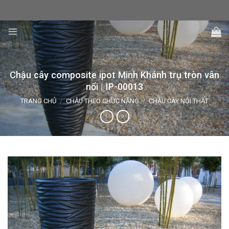
Skip
to
content
Chậu cây composite ipot Minh Khánh trụ tròn vân
nổi | IP-00013
TRANG CHỦ
/
CHẬU THEO CHỨC NĂNG
/
CHẬU CÂY NỘI THẤT