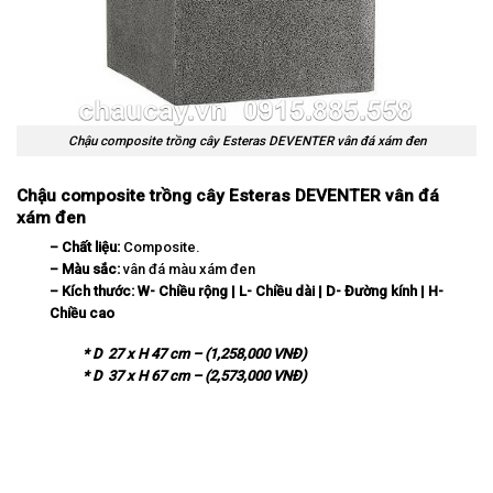
Chậu composite trồng cây Esteras DEVENTER vân đá xám đen
Chậu composite trồng cây Esteras DEVENTER vân đá
xám đen
– Chất liệu:
Composite.
– Màu sắc:
vân đá màu xám đen
– Kích thước:
W-
Chi
ề
u r
ộ
ng | L- Chi
ề
u d
à
i | D-
Đ
ườ
ng k
í
nh | H-
Chi
ề
u cao
* D 27 x H 47 cm – (1,258,000 VNĐ)
* D 37 x H 67 cm – (2,573,000 VNĐ)