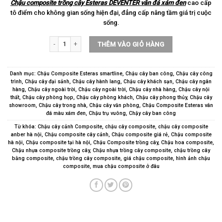
Chậu composite trồng cây Esteras DEVENTER vân đá xám đen
cao cấp
tô điểm cho không gian sống hiện đại, đẳng cấp nâng tầm giá trị cuộc
sống.
Chậu composite trồng cây Esteras DEVENTER vân đá xám đen s
THÊM VÀO GIỎ HÀNG
Danh mục:
Chậu Composite Esteras smartline
,
Chậu cây ban công
,
Chậu cây công
trình
,
Chậu cây đại sảnh
,
Chậu cây hành lang
,
Chậu cây khách sạn
,
Chậu cây ngân
hàng
,
Chậu cây ngoài trời
,
Chậu cây ngoài trời
,
Chậu cây nhà hàng
,
Chậu cây nội
thất
,
Chậu cây phòng họp
,
Chậu cây phòng khách
,
Chậu cây phong thủy
,
Chậu cây
showroom
,
Chậu cây trong nhà
,
Chậu cây văn phòng
,
Chậu Composite Esteras vân
đá màu xám đen
,
Chậu trụ vuông
,
Chậy cây ban công
Từ khóa:
Chậu cây cảnh Composite
,
chậu cây composite
,
chậu cây composite
anber hà nội
,
Chậu composite cây cảnh
,
Chậu composite giá rẻ
,
Chậu composite
hà nội
,
Chậu composite tại hà nội
,
Chậu Composite trồng cây
,
Chậu hoa composite
,
Chậu nhựa composite trồng cây
,
Chậu nhựa trồng cây composite
,
chậu trồng cây
bằng composite
,
chậu trồng cây composite
,
giá chậu composite
,
hình ảnh chậu
composite
,
mua chậu composite ở đâu