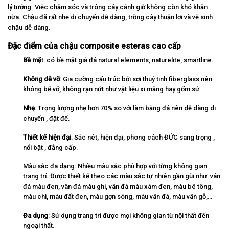
lý tưởng. Việc chăm sóc và trông cây cảnh giờ không còn khó khăn
nữa. Chậu đã rất nhẹ di chuyển dễ dàng, trồng cây thuận lợi và vệ sinh
chậu dễ dàng.
Đặc điểm của chậu composite esteras cao cấp
Bề mặ
t: có bề mặt giả đá natural elements, naturelite, smartline.
Không dễ vỡ
: Gia cường cấu trúc bởi sợi thuỷ tinh fiberglass nên
không bể vỡ, không rạn nứt như vật liệu xi măng hay gốm sứ
Nhẹ
: Trọng lượng nhẹ hơn 70% so với làm bằng đá nên dễ dàng di
chuyển , đặt để.
Thiết kế hiện đại
: Sắc nét, hiện đại, phong cách ĐỨC sang trọng ,
nổi bật , đẳng cấp.
Màu sắc đa dạng: Nhiều màu sắc phù hợp với từng không gian
trang trí. Được thiết kế theo các màu sắc tự nhiên gần gũi như: vân
đá màu đen, vân đá màu ghi, vân đá màu xám đen, màu bê tông,
màu chì, màu đất đen, màu gợn sóng, màu vân đá, màu vân gỗ,…
Đa dụng
: Sử dụng trang trí được mọi không gian từ nội thất đến
ngoại thất.