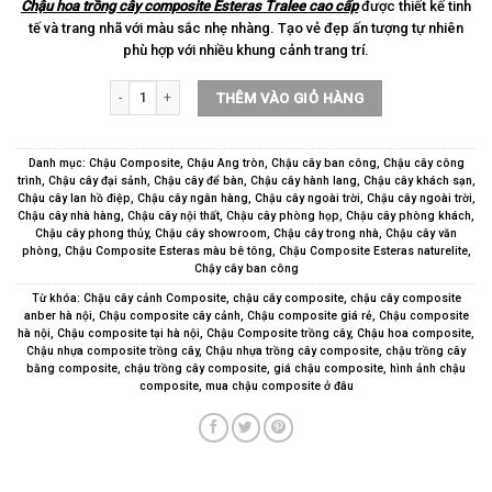
Chậu hoa trồng cây composite Esteras Tralee cao cấp
được thiết kế tinh
tế và trang nhã với màu sắc nhẹ nhàng. Tạo vẻ đẹp ấn tượng tự nhiên
phù hợp với nhiều khung cảnh trang trí.
Chậu hoa trồng cây composite Esteras Tralee cao cấp số lượng
THÊM VÀO GIỎ HÀNG
Danh mục:
Chậu Composite
,
Chậu Ang tròn
,
Chậu cây ban công
,
Chậu cây công
trình
,
Chậu cây đại sảnh
,
Chậu cây để bàn
,
Chậu cây hành lang
,
Chậu cây khách sạn
,
Chậu cây lan hồ điệp
,
Chậu cây ngân hàng
,
Chậu cây ngoài trời
,
Chậu cây ngoài trời
,
Chậu cây nhà hàng
,
Chậu cây nội thất
,
Chậu cây phòng họp
,
Chậu cây phòng khách
,
Chậu cây phong thủy
,
Chậu cây showroom
,
Chậu cây trong nhà
,
Chậu cây văn
phòng
,
Chậu Composite Esteras màu bê tông
,
Chậu Composite Esteras naturelite
,
Chậy cây ban công
Từ khóa:
Chậu cây cảnh Composite
,
chậu cây composite
,
chậu cây composite
anber hà nội
,
Chậu composite cây cảnh
,
Chậu composite giá rẻ
,
Chậu composite
hà nội
,
Chậu composite tại hà nội
,
Chậu Composite trồng cây
,
Chậu hoa composite
,
Chậu nhựa composite trồng cây
,
Chậu nhựa trồng cây composite
,
chậu trồng cây
bằng composite
,
chậu trồng cây composite
,
giá chậu composite
,
hình ảnh chậu
composite
,
mua chậu composite ở đâu