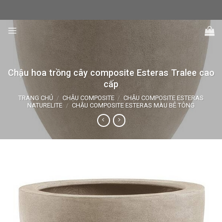
Skip
to
content
Chậu hoa trồng cây composite Esteras Tralee cao
cấp
TRANG CHỦ
/
CHẬU COMPOSITE
/
CHẬU COMPOSITE ESTERAS
NATURELITE
/
CHẬU COMPOSITE ESTERAS MÀU BÊ TÔNG