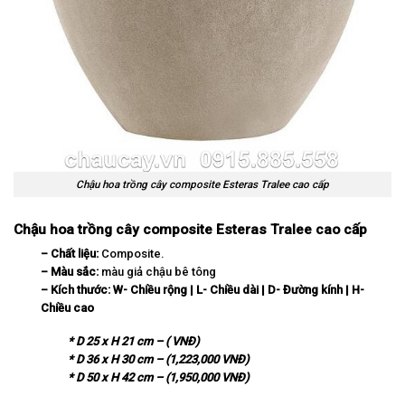
Chậu hoa trồng cây composite Esteras Tralee cao cấp
Chậu hoa trồng cây composite Esteras Tralee cao cấp
– Chất liệu:
Composite.
– Màu sắc:
màu giả chậu bê tông
– Kích thước:
W-
Chi
ề
u r
ộ
ng | L- Chi
ề
u d
à
i | D-
Đ
ườ
ng k
í
nh | H-
Chi
ề
u cao
* D 25 x H 21 cm – ( VNĐ)
* D 36 x H 30 cm – (1,223,000 VNĐ)
* D 50 x H 42 cm – (1,950,000 VNĐ)