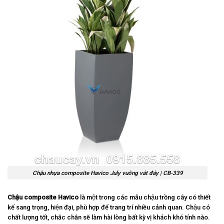
Chậu nhựa composite Havico July vuông vát đáy | CB-339
Chậu composite Havico
là một trong các mẫu chậu trồng cây có thiết
kế sang trọng, hiện đại, phù hợp để trang trí nhiều cảnh quan. Chậu có
chất lượng tốt, chắc chắn sẽ làm hài lòng bất kỳ vị khách khó tính nào.