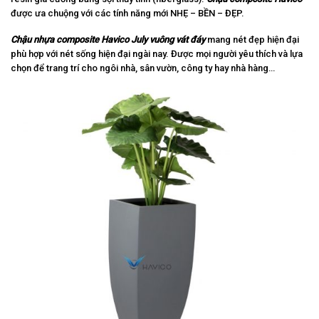
được ưa chuộng với các tính năng mới NHẸ – BỀN – ĐẸP.
Chậu nhựa composite Havico July vuông vát đáy
mang nét đẹp hiện đại
phù hợp với nét sống hiện đại ngài nay. Được mọi người yêu thích và lựa
chọn để trang trí cho ngôi nhà, sân vườn, công ty hay nhà hàng…