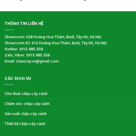
THÔNG TIN LIÊN HỆ
Showroom: 628 Hoàng Hoa Thám, Bưởi, Tây Hồ, Hà Nội
Showroom #2: 616 Hoàng Hoa Thám, Bưởi, Tây Hồ, Hà Nội
Hotline: 0915.885.558
Zalo, Viber: 0915.885.558
Email: chaucay.vn@gmail.com
CÁC DỊCH VỤ
Cho thuê chậu cây cảnh
Chăm sóc chậu cây cảnh
Sản xuất chậu cây cảnh
Thiết kế chậu cây cảnh