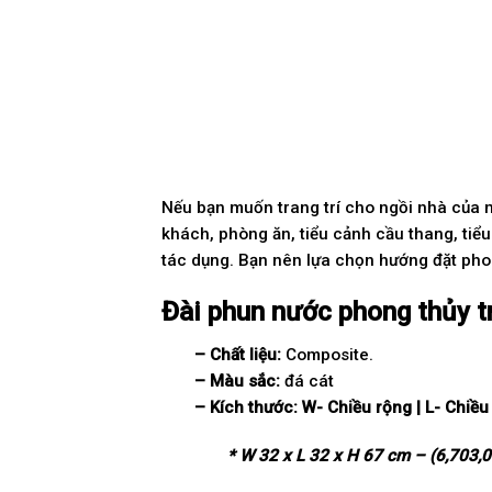
Nếu bạn muốn trang trí cho ngồi nhà của m
khách, phòng ăn, tiểu cảnh cầu thang, tiểu
tác dụng. Bạn nên lựa chọn hướng đặt phon
Đài phun nước phong thủy t
– Chất liệu:
Composite.
– Màu sắc:
đá cát
– Kích thước:
W-
Chi
ề
u r
ộ
ng | L- Chi
ề
u
* W 32 x L 32 x H 67 cm – (6,703,