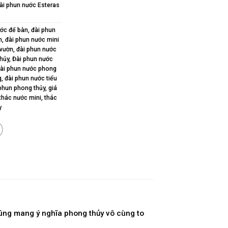
ài phun nước Esteras
ước để bàn
,
đài phun
n
,
đài phun nước mini
 vườn
,
đài phun nước
hủy
,
Đài phun nước
ài phun nước phong
g
,
đài phun nước tiểu
phun phong thủy
,
giá
thác nước mini
,
thác
y
húng mang ý nghĩa phong thủy vô cùng to