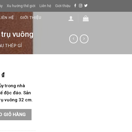
ây
Xu hướng thế giới
Liên hệ
Giới thiệu
LIÊN HỆ
GIỚI THIỆU
 trụ vuông
U THÉP GỈ
0
₫
ủy trong nhà
kế độc đáo. Sản
rụ vuông 32 cm.
g nhà composite trụ vuông số lượng
O GIỎ HÀNG