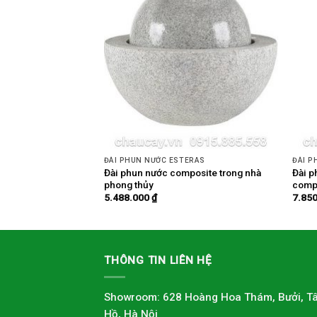
ERAS
ĐÀI PHUN NƯỚC ESTERAS
ĐÀI P
g thủy trong nhà
Đài phun nước composite trong nhà
Đài p
phong thủy
compo
5.488.000
₫
7.85
THÔNG TIN LIÊN HỆ
Showroom: 628 Hoàng Hoa Thám, Bưởi, T
Hồ, Hà Nội