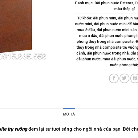
Danh mục:
Đài phun nước Esteras
,
Đ
màu thép gỉ
Từ khóa:
đài phun mini
,
đài phun n
nước mini
,
đài phun nước mini để bà
mua ở đâu
,
đài phun nước mini sân
mua ở đâu
,
đài phun nước phong t
phong thủy trong nhà composite
,
Đ
thủy trong nhà composite trụ vuôn
cảnh
,
đài phun nước trong nhà
,
đài 
đài phun nước
,
mua đài phun nước
,
nước phong thủ
MÔ TẢ
ite trụ vuông
đem lại sự tươi sáng cho ngôi nhà của bạn. Bởi c