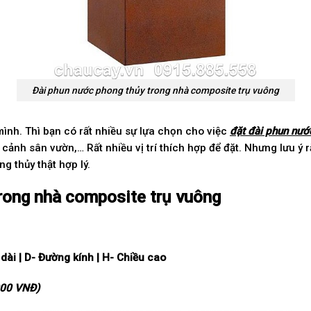
Đài phun nước phong thủy trong nhà composite trụ vuông
ình. Thì bạn có rất nhiều sự lựa chọn cho việc
đặt đài phun nướ
 cảnh sân vườn,… Rất nhiều vị trí thích hợp để đặt. Nhưng lưu ý
g thủy thật hợp lý.
rong nhà composite trụ vuông
 d
à
i | D-
Đ
ườ
ng k
í
nh | H- Chi
ề
u cao
000 VNĐ)