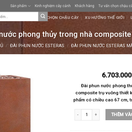
Sản phẩm
Kinh nghiệm cây cảnh
Khách hàng
Tư vấn chọn chậu c
KHÁCH HÀNG
TƯ VẤN CHỌN CHẬU CÂY
XU HƯỚNG THẾ GIỚI
nước phong thủy trong nhà composite
HỦ
/
ĐÀI PHUN NƯỚC ESTERAS
/
ĐÀI PHUN NƯỚC ESTERAS MÀ
6.703.00
Đài phun nước phong th
composite trụ vuông thiết 
phẩm có chiều cao 67 cm, t
Đài phun nước phong thủy tron
THÊM VÀ