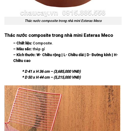
Thác nước composite trong nhà mini Esteras Meco
Thác nước composite trong nhà mini Esteras Meco
– Chất liệu:
Composite.
– Màu sắc:
thép gỉ
– Kích thước:
W-
Chi
ề
u r
ộ
ng | L- Chi
ề
u d
à
i | D-
Đ
ườ
ng k
í
nh | H-
Chi
ề
u cao
* D 41 x H 36 cm – (3,685,000 VNĐ)
* D 50 x H 44 cm – (5,215,000 VNĐ)