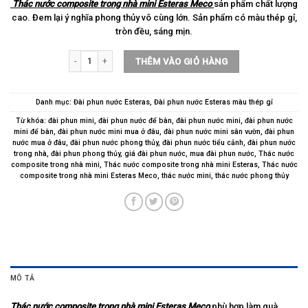
Thác nước composite trong nhà mini Esteras Meco
sản phẩm chất lượng
cao. Đem lại ý nghĩa phong thủy vô cùng lớn. Sản phẩm có màu thép gỉ,
tròn đều, sáng mịn.
Thác nước composite trong nhà mini Esteras Meco số lượng
THÊM VÀO GIỎ HÀNG
Danh mục:
Đài phun nước Esteras
,
Đài phun nước Esteras màu thép gỉ
Từ khóa:
đài phun mini
,
đài phun nước để bàn
,
đài phun nước mini
,
đài phun nước
mini để bàn
,
đài phun nước mini mua ở đâu
,
đài phun nước mini sân vườn
,
đài phun
nước mua ở đâu
,
đài phun nước phong thủy
,
đài phun nước tiểu cảnh
,
đài phun nước
trong nhà
,
đài phun phong thủy
,
giá đài phun nước
,
mua đài phun nước
,
Thác nước
composite trong nhà mini
,
Thác nước composite trong nhà mini Esteras
,
Thác nước
composite trong nhà mini Esteras Meco
,
thác nước mini
,
thác nước phong thủy
MÔ TẢ
Thác nước composite trong nhà mini Esteras Meco
phù hợp làm quà