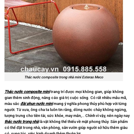
Thác nước composite trong nhà mini Esteras Meco
Thác nước composite mini
trang trí được mọi không gian, giúp không
gian thêm sinh động, nâng cáo giá trị cuộc sống. Có rất nhiều mẫu mã,
màu sắc
đài phun nước mini
mang ý nghĩa phong thủy phù hợp với từng
người. Từ xưa, ông cha ta luôn tin rằng, dòng nước chảy không ngừng,
tượng trưng cho tiền tài, sức khỏe, may mắn,… Chính vì vậy, nên ngày nay
thác nước trong nhà
là vật không thể thiếu về mặt phong thủy. Sản phẩm
có thể đặt trong nhà, văn phòng, sân vườn giúp người sở hữu thêm giàu
có, sung túc, việc kinh doanh thêm thuận lợi.