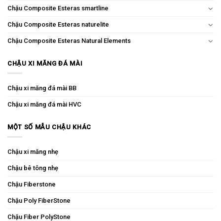
Chậu Composite Esteras smartline
Chậu Composite Esteras naturelite
Chậu Composite Esteras Natural Elements
CHẬU XI MĂNG ĐÁ MÀI
Chậu xi măng đá mài BB
Chậu xi măng đá mài HVC
MỘT SỐ MẪU CHẬU KHÁC
Chậu xi măng nhẹ
Chậu bê tông nhẹ
Chậu Fiberstone
Chậu Poly FiberStone
Chậu Fiber PolyStone