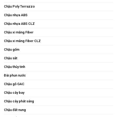
Chậu Poly Terrazzo
Chậu nhựa ABS
Chậu nhựa ABS CLZ
Chậu xi măng Fiber
Chậu xi măng Fiber CLZ
Chậu gốm
Chậu sắt
Chậu thủy tinh
Đài phun nước
Chậu gỗ GAC
Chậu cây bay
Chậu cây phát sáng
Chậu đất nung