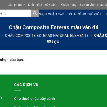
Sản phẩm
Kinh nghiệm cây cảnh
Khách hàng
Tư vấn chọn chậu c
KHÁCH HÀNG
TƯ VẤN CHỌN CHẬU CÂY
XU HƯỚNG THẾ GIỚI
Chậu Composite Esteras màu vân đá
/
CHẬU COMPOSITE ESTERAS NATURAL ELEMENTS
/
CHẬU C
LỌC
 chọn của bạn.
CÁC DỊCH VỤ
ây
Cho thuê chậu cây cảnh