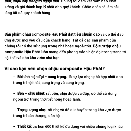
thất
,
chậu cây trang trí ngoại thất
. Chúng tôi cam kết đảm bảo chất
lường và giá thành hợp lý nhất cho quý khách. Chắc chắn sẽ làm hài
lòng tất cả quý khách hàng.
Sản phẩm chậu composite Hậu Phát đạt tiêu chuẩn cao
và có thể đáp
ứng được mọi yêu cầu của khách hàng. Tất cả các sản phẩm của
chúng tôi có thể sử dụng trong nhà hoặc ngoài trời.
Bộ sưu tập chậu
composite Hậu Phát
luôn mang đến phong cách hiện đại trong trang trí
nội thất và cho khu vườn nhà bạn.
Vì sao bạn nên chọn chậu composite Hậu Phát?
–
Bởi tính hiện đại – sang trọng:
là sự lựa chọn phù hợp nhất cho
trang trí nội thất, sang trọng và sang trọng.
–
Bền – chịu nhiệt:
rất bền, chịu được va đập, có thể sử dụng
ngoài trời trong thời tiết nóng hoặc lạnh.
–
Trọng lượng nhẹ:
rất nhẹ và dễ di chuyển trong khu vực được
trang trí sân thượng, căn hộ …
–
Thiết kế:
có hơn 600 thiết kế đa dạng với nhiều chủng loại khác