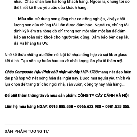
nhau. Chắc chắn làm hài lòng khách hàng. Ngoài ra, chúng tôi có
thể thiết kế theo yêu cầu của khách hàng.
–
Màu sắc:
sử dụng sơn giống như xe công nghiệp, vì vậy chất
lượng sơn của chúng tôi luôn được đảm bảo. Ngoài ra, chúng tôi
định kỳ kiểm tra nồng độ chì trong sơn mỗi năm một lần để đảm
bảo an toàn sức khoẻ cho người tiêu dùng. Đảm bảo bền đẹp lâu
dài và kháng tia UV.
Nhờ kế thừa những ưu điểm nổi bật từ nhựa tổng hợp và sợi fiberglass
kết dính. Tạo nên sự hoàn hảo cả về chất lượng lẫn yếu tố thẩm mỹ.
Chậu Composite Hậu Phát chữ nhật vát đáy | HP-1788
mang nét đẹp hiện
đại phù hợp với nét sống hiện đại ngài nay. Được mọi người yêu thích và
lựa chọn để trang trí cho ngôi nhà, sân vườn, công ty hay nhà hàng…
Để biết thêm thông tin và mua sản phẩm:
CÔNG TY CÂY CẢNH HÀ NỘI
Liên hệ mua hàng NGAY: 0915.885.558 – 0966.623.933 – 0981.525.055.
SẢN PHẨM TƯƠNG TỰ