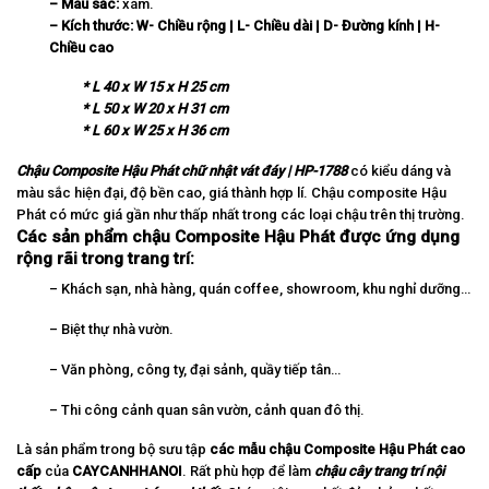
– Màu sắc:
xám.
– Kích thước:
W-
Chi
ề
u r
ộ
ng | L- Chi
ề
u d
à
i | D-
Đ
ườ
ng k
í
nh | H-
Chi
ề
u cao
* L 40 x W 15 x H 25 cm
* L 50 x W 20 x H 31 cm
* L 60 x W 25 x H 36 cm
Chậu Composite Hậu Phát chữ nhật vát đáy | HP-1788
có kiểu dáng và
màu sắc hiện đại, độ bền cao, giá thành hợp lí. Chậu composite Hậu
Phát có mức giá gần như thấp nhất trong các loại chậu trên thị trường.
Các sản phẩm chậu Composite Hậu Phát được ứng dụng
rộng rãi trong trang trí:
– Khách sạn, nhà hàng, quán coffee, showroom, khu nghỉ dưỡng…
– Biệt thự nhà vườn.
– Văn phòng, công ty, đại sảnh, quầy tiếp tân…
– Thi công cảnh quan sân vườn, cảnh quan đô thị.
Là sản phẩm trong bộ sưu tập
các mẫu chậu Composite Hậu Phát cao
cấp
của
CAYCANHHANOI
. Rất phù hợp để làm
chậu cây trang trí nội