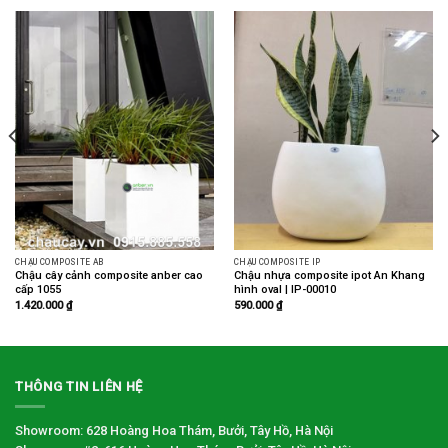
CHẬU COMPOSITE AB
CHẬU COMPOSITE IP
Chậu cây cảnh composite anber cao
Chậu nhựa composite ipot An Khang
cấp 1055
hình oval | IP-00010
1.420.000
₫
590.000
₫
THÔNG TIN LIÊN HỆ
Showroom: 628 Hoàng Hoa Thám, Bưởi, Tây Hồ, Hà Nội