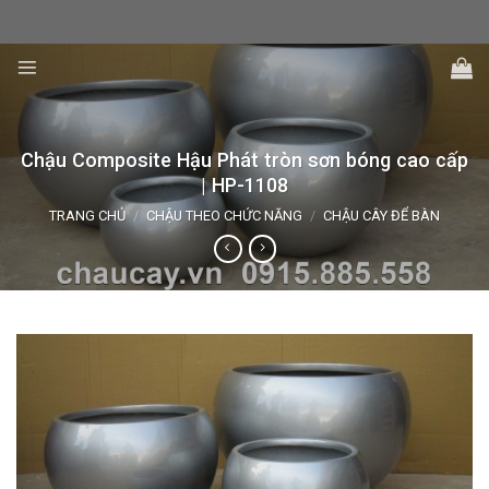
Skip
to
content
Chậu Composite Hậu Phát tròn sơn bóng cao cấp
| HP-1108
TRANG CHỦ
/
CHẬU THEO CHỨC NĂNG
/
CHẬU CÂY ĐỂ BÀN