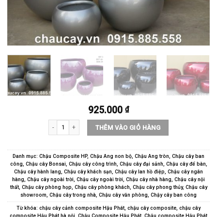
925.000
₫
Chậu Composite Hậu Phát tròn sơn bóng cao cấp | HP-1108 số
THÊM VÀO GIỎ HÀNG
Danh mục:
Chậu Composite HP
,
Chậu Ang non bộ
,
Chậu Ang tròn
,
Chậu cây ban
công
,
Chậu cây Bonsai
,
Chậu cây công trình
,
Chậu cây đại sảnh
,
Chậu cây để bàn
,
Chậu cây hành lang
,
Chậu cây khách sạn
,
Chậu cây lan hồ điệp
,
Chậu cây ngân
hàng
,
Chậu cây ngoài trời
,
Chậu cây ngoài trời
,
Chậu cây nhà hàng
,
Chậu cây nội
thất
,
Chậu cây phòng họp
,
Chậu cây phòng khách
,
Chậu cây phong thủy
,
Chậu cây
showroom
,
Chậu cây trong nhà
,
Chậu cây văn phòng
,
Chậy cây ban công
Từ khóa:
chậu cây cảnh composite Hậu Phát
,
chậu cây composite
,
chậu cây
composite Hậu Phát hà nội
,
Chậu Composite Hậu Phát
,
Chậu composite Hậu Phát