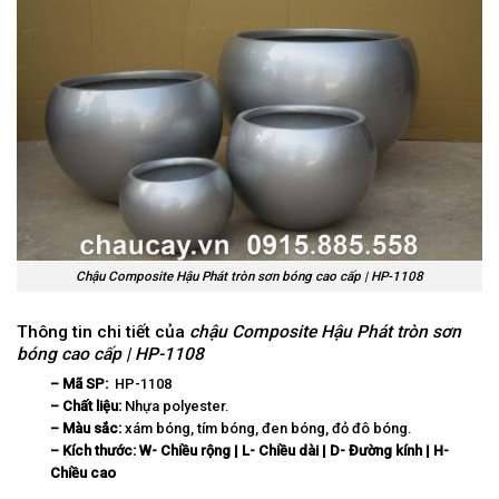
Chậu Composite Hậu Phát tròn sơn bóng cao cấp | HP-1108
Thông tin chi tiết của
chậu Composite Hậu Phát tròn sơn
bóng cao cấp | HP-1108
– Mã SP:
HP-1108
– Chất liệu:
Nhựa polyester.
– Màu sắc:
xám bóng, tím bóng, đen bóng, đỏ đô bóng.
– Kích thước:
W-
Chi
ề
u r
ộ
ng | L- Chi
ề
u d
à
i | D-
Đ
ườ
ng k
í
nh | H-
Chi
ề
u cao