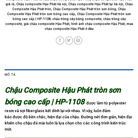
giá rẻ
,
Chậu composite Hậu Phát hà nội
,
Chậu composite Hậu Phát tại hà nội
,
Chậu
Composite Hậu Phát tròn
,
Chậu Composite Hậu Phát tròn sơn bóng
,
Chậu
Composite Hậu Phát tròn sơn bóng cao cấp
,
Chậu Composite Hậu Phát tròn sơn
bóng cao cấp | HP-1108
,
chậu trồng cây bằng composite
,
chậu trồng cây
composite
,
giá chậu composite Hậu Phát
,
hình ảnh chậu composite Hậu Phát
,
mua
chậu composite Hậu Phát ở đâu
MÔ TẢ
Chậu Composite Hậu Phát tròn sơn
bóng cao cấp | HP-1108
được làm từ polyester
resin và sợi fiberglass kết dính lại với nhau. Vì vậy, luôn đảm
bảo được độ bền chắc, hiện đại của chậu. Đường nét đơn giản, hiện đại
khiến cho chậu đá mài luôn là lựa chọn cho các công trình kiến trúc
mới.