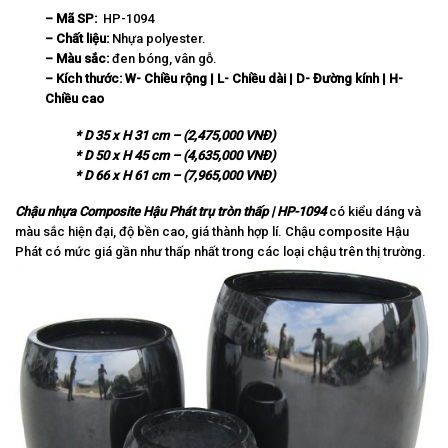
– Mã SP:
HP-1094
– Chất liệu:
Nhựa polyester.
– Màu sắc:
đen bóng, vân gỗ.
– Kích thước:
W-
Chi
ề
u r
ộ
ng | L- Chi
ề
u d
à
i | D-
Đ
ườ
ng k
í
nh | H-
Chi
ề
u cao
* D 35 x H 31 cm – (2,475,000 VNĐ)
* D 50 x H 45 cm – (4,635,000 VNĐ)
* D 66 x H 61 cm – (7,965,000 VNĐ)
Chậu nhựa Composite Hậu Phát trụ tròn thấp | HP-1094
có kiểu dáng và
màu sắc hiện đại, độ bền cao, giá thành hợp lí. Chậu composite Hậu
Phát có mức giá gần như thấp nhất trong các loại chậu trên thị trường.