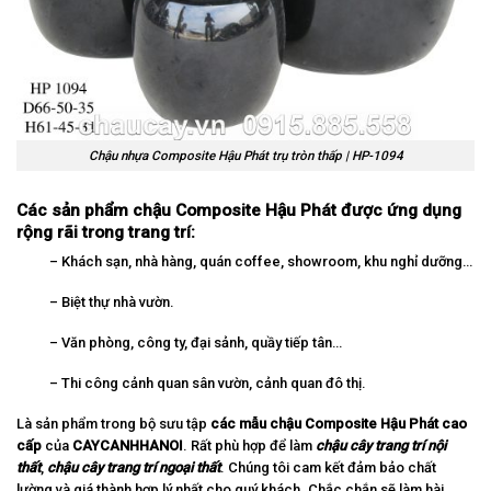
Chậu nhựa Composite Hậu Phát trụ tròn thấp | HP-1094
Các sản phẩm chậu Composite Hậu Phát được ứng dụng
rộng rãi trong trang trí:
– Khách sạn, nhà hàng, quán coffee, showroom, khu nghỉ dưỡng…
– Biệt thự nhà vườn.
– Văn phòng, công ty, đại sảnh, quầy tiếp tân…
– Thi công cảnh quan sân vườn, cảnh quan đô thị.
Là sản phẩm trong bộ sưu tập
các mẫu chậu Composite Hậu Phát cao
cấp
của
CAYCANHHANOI
. Rất phù hợp để làm
chậu cây trang trí nội
thất
,
chậu cây trang trí ngoại thất
. Chúng tôi cam kết đảm bảo chất
lường và giá thành hợp lý nhất cho quý khách. Chắc chắn sẽ làm hài