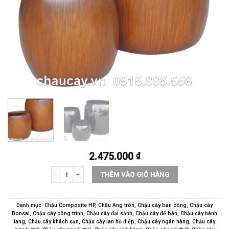
2.475.000
₫
Chậu nhựa Composite Hậu Phát trụ tròn thấp | HP-1094 số lượn
THÊM VÀO GIỎ HÀNG
Danh mục:
Chậu Composite HP
,
Chậu Ang tròn
,
Chậu cây ban công
,
Chậu cây
Bonsai
,
Chậu cây công trình
,
Chậu cây đại sảnh
,
Chậu cây để bàn
,
Chậu cây hành
lang
,
Chậu cây khách sạn
,
Chậu cây lan hồ điệp
,
Chậu cây ngân hàng
,
Chậu cây