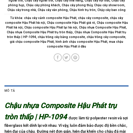
ngoài trời
,
Chậu cây ngoài trời
,
Chậu cây nhà hàng
,
Chậu cây nội thất
,
Chậu cây
phòng họp
,
Chậu cây phòng khách
,
Chậu cây phong thủy
,
Chậu cây showroom
,
Chậu cây trong nhà
,
Chậu cây văn phòng
,
Chậu hình trụ tròn
,
Chậy cây ban công
Từ khóa:
chậu cây cảnh composite Hậu Phát
,
chậu cây composite
,
chậu cây
composite Hậu Phát hà nội
,
Chậu composite Hậu Phát giá rẻ
,
Chậu composite Hậu
Phát hà nội
,
Chậu composite Hậu Phát tại hà nội
,
Chậu nhựa Composite Hậu Phát
,
Chậu nhựa Composite Hậu Phát trụ tròn thấp
,
Chậu nhựa Composite Hậu Phát trụ
tròn thấp | HP-1094
,
chậu trồng cây bằng composite
,
chậu trồng cây composite
,
giá chậu composite Hậu Phát
,
hình ảnh chậu composite Hậu Phát
,
mua chậu
composite Hậu Phát ở đâu
MÔ TẢ
Chậu nhựa Composite Hậu Phát trụ
tròn thấp | HP-1094
được làm từ polyester resin và sợi
fiberglass kết dính lại với nhau. Vì vậy, luôn đảm bảo được độ bền chắc,
hiện đại của chậu. Đường nét đơn giản, hiện đại khiến cho chậu đá mài