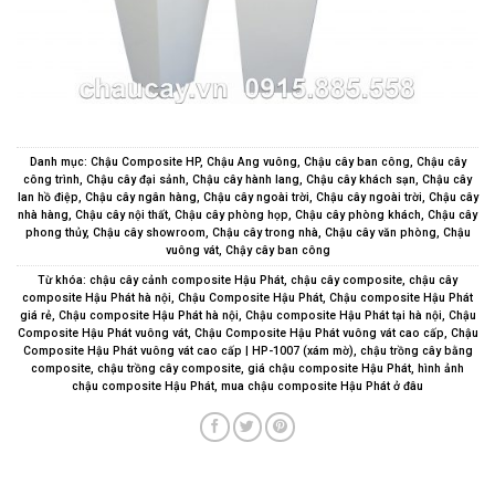
Danh mục:
Chậu Composite HP
,
Chậu Ang vuông
,
Chậu cây ban công
,
Chậu cây
công trình
,
Chậu cây đại sảnh
,
Chậu cây hành lang
,
Chậu cây khách sạn
,
Chậu cây
lan hồ điệp
,
Chậu cây ngân hàng
,
Chậu cây ngoài trời
,
Chậu cây ngoài trời
,
Chậu cây
nhà hàng
,
Chậu cây nội thất
,
Chậu cây phòng họp
,
Chậu cây phòng khách
,
Chậu cây
phong thủy
,
Chậu cây showroom
,
Chậu cây trong nhà
,
Chậu cây văn phòng
,
Chậu
vuông vát
,
Chậy cây ban công
Từ khóa:
chậu cây cảnh composite Hậu Phát
,
chậu cây composite
,
chậu cây
composite Hậu Phát hà nội
,
Chậu Composite Hậu Phát
,
Chậu composite Hậu Phát
giá rẻ
,
Chậu composite Hậu Phát hà nội
,
Chậu composite Hậu Phát tại hà nội
,
Chậu
Composite Hậu Phát vuông vát
,
Chậu Composite Hậu Phát vuông vát cao cấp
,
Chậu
Composite Hậu Phát vuông vát cao cấp | HP-1007 (xám mờ)
,
chậu trồng cây bằng
composite
,
chậu trồng cây composite
,
giá chậu composite Hậu Phát
,
hình ảnh
chậu composite Hậu Phát
,
mua chậu composite Hậu Phát ở đâu