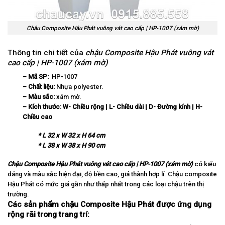
Chậu Composite Hậu Phát vuông vát cao cấp | HP-1007 (xám mờ)
Thông tin chi tiết của
chậu Composite Hậu Phát vuông vát
cao cấp | HP-1007 (xám mờ)
– Mã SP:
HP-1007
– Chất liệu:
Nhựa polyester.
– Màu sắc:
xám mờ.
– Kích thước:
W-
Chi
ề
u r
ộ
ng | L- Chi
ề
u d
à
i | D-
Đ
ườ
ng k
í
nh | H-
Chi
ề
u cao
* L 32 x W 32 x H 64 cm
* L 38 x W 38 x H 90 cm
Chậu Composite Hậu Phát vuông vát cao cấp | HP-1007 (xám mờ)
có kiểu
dáng và màu sắc hiện đại, độ bền cao, giá thành hợp lí. Chậu composite
Hậu Phát có mức giá gần như thấp nhất trong các loại chậu trên thị
trường.
Các sản phẩm chậu Composite Hậu Phát được ứng dụng
rộng rãi trong trang trí: