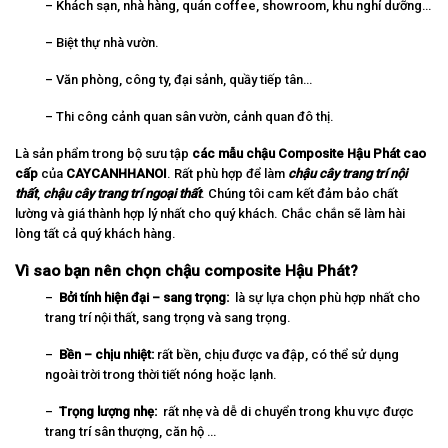
– Khách sạn, nhà hàng, quán coffee, showroom, khu nghỉ dưỡng…
– Biệt thự nhà vườn.
– Văn phòng, công ty, đại sảnh, quầy tiếp tân…
– Thi công cảnh quan sân vườn, cảnh quan đô thị.
Là sản phẩm trong bộ sưu tập
các mẫu chậu Composite Hậu Phát cao
cấp
của
CAYCANHHANOI
. Rất phù hợp để làm
chậu cây trang trí nội
thất
,
chậu cây trang trí ngoại thất
. Chúng tôi cam kết đảm bảo chất
lường và giá thành hợp lý nhất cho quý khách. Chắc chắn sẽ làm hài
lòng tất cả quý khách hàng.
Vì sao bạn nên chọn chậu composite Hậu Phát?
–
Bởi tính hiện đại – sang trọng:
là sự lựa chọn phù hợp nhất cho
trang trí nội thất, sang trọng và sang trọng.
–
Bền – chịu nhiệt:
rất bền, chịu được va đập, có thể sử dụng
ngoài trời trong thời tiết nóng hoặc lạnh.
–
Trọng lượng nhẹ:
rất nhẹ và dễ di chuyển trong khu vực được
trang trí sân thượng, căn hộ …