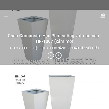
Skip
to
content
Chậu Composite Hậu Phát vuông vát cao cấp |
HP-1007 (xám mờ)
TRANG CHỦ
/
CHẬU THEO CHỨC NĂNG
/
CHẬU CÂY NỘI THẤT