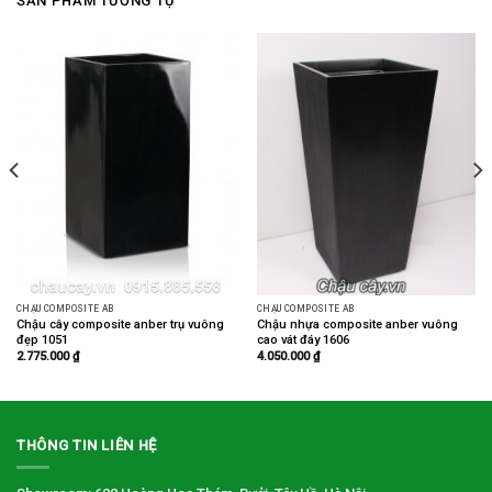
SẢN PHẨM TƯƠNG TỰ
CHẬU COMPOSITE AB
CHẬU COMPOSITE AB
Chậu cây composite anber trụ vuông
Chậu nhựa composite anber vuông
đẹp 1051
cao vát đáy 1606
2.775.000
₫
4.050.000
₫
THÔNG TIN LIÊN HỆ