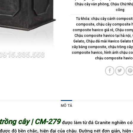
Chậu cây văn phòng
,
Chậu Chữ Nhậ
công
Từ khóa:
chậu cây cảnh composit
composite
,
chậu cây composite h
composite havico giá rẻ
,
Chậu comp
Chậu composite havico tại hà nội
,
Gelato
,
Chậu đá mài Havico Gelato 
cây bằng composite
,
chậu trồng câ
composite havico
,
hình ảnh chậu c
chậu composite havic
MÔ TẢ
 trồng cây | CM-279
được làm từ đá Granite nghiền c
o được độ bền chắc, hiện đại của chậu. Đường nét đơn giản, hiện