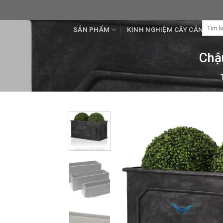
Skip
to
Tìm
content
SẢN PHẨM
KINH NGHIỆM CÂY CẢNH
kiếm:
Chậ