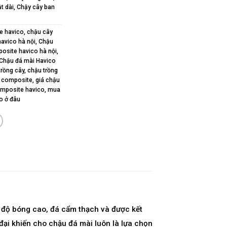
t dài
,
Chậy cây ban
e havico
,
chậu cây
avico hà nội
,
Chậu
osite havico hà nội
,
Chậu đá mài Havico
trồng cây
,
chậu trồng
y composite
,
giá chậu
omposite havico
,
mua
o ở đâu
ó độ bóng cao, đá cẩm thạch và được kết
 đại khiến cho chậu đá mài luôn là lựa chọn