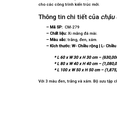
cho các công trình kiến trúc mới.
Thông tin chi tiết của
chậu 
– Mã SP:
CM-279
– Chất liệu:
Xi măng đá mài.
– Màu sắc:
trắng, đen, xám.
– Kích thước:
W-
Chi
ề
u r
ộ
ng | L- Chi
ề
u
* L 60 x W 30 x H 30 cm – (630,00
* L 80 x W 40 x H 40 cm – (1,080,
* L 100 x W 50 x H 50 cm – (1,875
Với 3 màu đen, trắng và xám. Bộ sưu tập ch