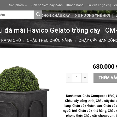
Sản phẩm
Kinh nghiệm cây cảnh
Khách hàng
Tư vấn chọn chậu c
KHÁCH HÀNG
TƯ VẤN CHỌN CHẬU CÂY
XU HƯỚNG THẾ GIỚI
u đá mài Havico Gelato trồng cây | CM
TRANG CHỦ
/
CHẬU THEO CHỨC NĂNG
/
CHẬY CÂY BAN CÔN
630.000
Chậu đá mài Havico Gelato trồn
THÊM VÀ
Danh mục:
Chậu Composite HVC
,
Chậu cây công trình
,
Chậu cây đại 
lang
,
Chậu cây khách sạn
,
Chậu cây 
ngoài trời
,
Chậu cây nhà hàng
,
Chậu c
phong thủy
,
Chậu cây showroom
,