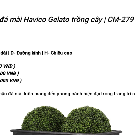
đá mài Havico Gelato trồng cây | CM-279
 d
à
i | D-
Đ
ườ
ng k
í
nh | H- Chi
ề
u cao
0 VNĐ )
000 VNĐ )
,000 VNĐ )
ậu đá mài luôn mang đến phong cách hiện đại trong trang trí nội 