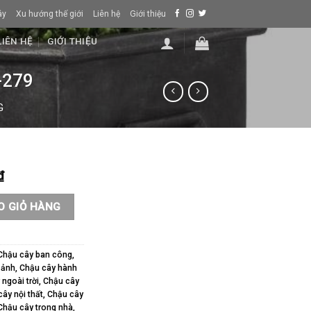
ây
Xu hướng thế giới
Liên hệ
Giới thiệu
LIÊN HỆ
GIỚI THIỆU
-279
G
₫
g cây | CM-279 số lượng
O GIỎ HÀNG
Chậu cây ban công
,
sảnh
,
Chậu cây hành
ngoài trời
,
Chậu cây
ây nội thất
,
Chậu cây
Chậu cây trong nhà
,