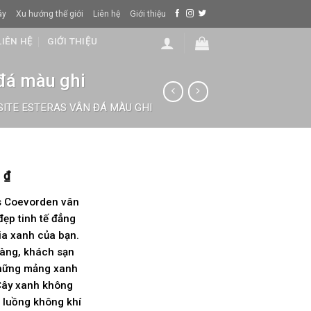
ây
Xu hướng thế giới
Liên hệ
Giới thiệu
LIÊN HỆ
GIỚI THIỆU
đá màu ghi
ITE ESTERAS VÂN ĐÁ MÀU GHI
0
₫
s Coevorden vân
đẹp tinh tế đẳng
ia xanh của bạn.
hàng, khách sạn
những mảng xanh
 Cây xanh không
 luồng không khí