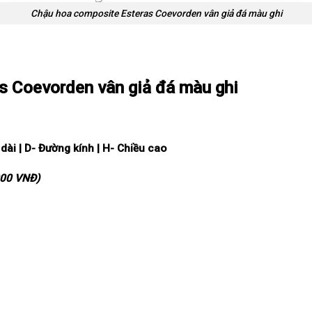
Chậu hoa composite Esteras Coevorden vân giả đá màu ghi
s Coevorden vân giả đá màu ghi
 d
à
i | D-
Đ
ườ
ng k
í
nh | H- Chi
ề
u cao
000 VNĐ)