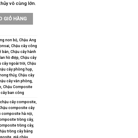
thủy vô cùng lớn.
evorden vân giả đá màu ghi số lượng
O GIỎ HÀNG
ng non bộ
,
Chậu Ang
onsai
,
Chậu cây công
ể bàn
,
Chậu cây hành
lan hồ điệp
,
Chậu cây
 cây ngoài trời
,
Chậu
hậu cây phòng họp
,
hong thủy
,
Chậu cây
hậu cây văn phòng
,
e
,
Chậu Composite
 cây ban công
chậu cây composite
,
Chậu composite cây
 composite hà nội
,
omposite trồng cây
,
omposite trồng cây
,
hậu trồng cây bằng
posite
,
giá chậu