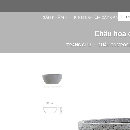
Skip
to
Tìm
content
SẢN PHẨM
KINH NGHIỆM CÂY CẢNH
kiếm:
Chậu hoa 
TRANG CHỦ
/
CHẬU COMPOSI