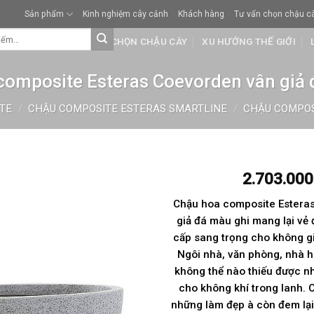
Sản phẩm
Kinh nghiệm cây cảnh
Khách hàng
Tư vấn chọn chậu c
KHÁCH HÀNG
TƯ VẤN CHỌN CHẬU CÂY
XU HƯỚNG THẾ GIỚI
composite Esteras Coevorden vân giả 
TE
/
CHẬU COMPOSITE ESTERAS SMARTLINE
/
CHẬU COMPOS
2.703.00
Chậu hoa composite Estera
giả đá màu ghi mang lại vẻ 
cấp sang trọng cho không g
Ngôi nhà, văn phòng, nhà 
không thể nào thiếu được 
cho không khí trong lanh.
những làm đẹp à còn đem lại