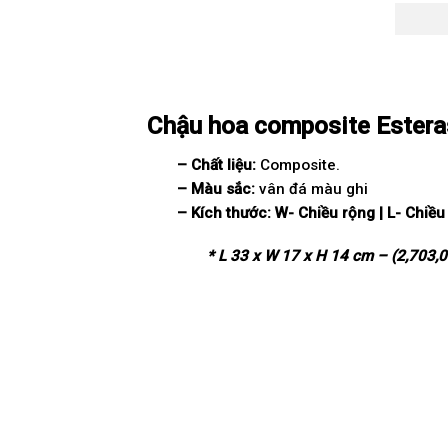
Chậu hoa composite Estera
– Chất liệu:
Composite.
– Màu sắc:
vân đá màu ghi
– Kích thước:
W-
Chi
ề
u r
ộ
ng | L- Chi
ề
u
* L 33 x W 17 x H 14 cm – (2,703,