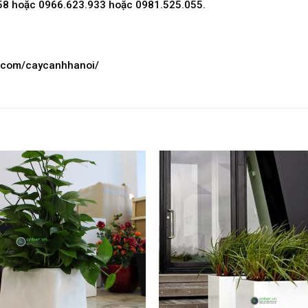
58 hoặc 0966.623.933 hoặc 0981.525.055.
k.com/caycanhhanoi/