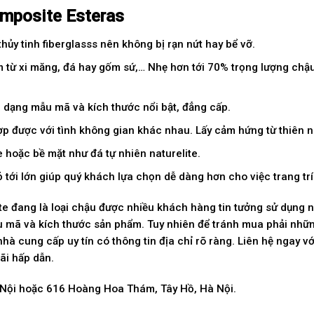
mposite Esteras
hủy tinh fiberglasss nên không bị rạn nứt hay bể vỡ.
àm từ xi măng, đá hay gốm sứ,… Nhẹ hơn tới 70% trọng lượng chậ
đa dạng mẫu mã và kích thước nổi bật, đẳng cấp.
 được với tình không gian khác nhau. Lấy cảm hứng từ thiên nhi
e hoặc bề mặt như đá tự nhiên naturelite.
ỏ tới lớn giúp quý khách lựa chọn dễ dàng hơn cho việc trang tr
te đang là loại chậu được nhiều khách hàng tin tưởng sử dụng 
u mã và kích thước sản phẩm. Tuy nhiên để tránh mua phải nhữn
à cung cấp uy tín có thông tin địa chỉ rõ ràng. Liên hệ ngay v
ãi hấp dẫn.
 Nội hoặc 616 Hoàng Hoa Thám, Tây Hồ, Hà Nội.