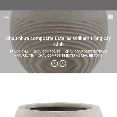
Skip
to
content
Chậu nhựa composite Esteras Oldham trồng cây
cảnh
TRANG CHỦ
/
CHẬU COMPOSITE
/
CHẬU COMPOSITE ESTERAS
NATURELITE
/
CHẬU COMPOSITE ESTERAS MÀU BÊ TÔNG