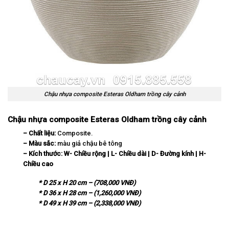
Chậu nhựa composite Esteras Oldham trồng cây cảnh
Chậu nhựa composite Esteras Oldham trồng cây cảnh
– Chất liệu:
Composite.
– Màu sắc:
màu giả chậu bê tông
– Kích thước:
W-
Chi
ề
u r
ộ
ng | L- Chi
ề
u d
à
i | D-
Đ
ườ
ng k
í
nh | H-
Chi
ề
u cao
* D 25 x H 20 cm – (708,000 VNĐ)
* D 36 x H 28 cm – (1,260,000 VNĐ)
* D 49 x H 39 cm – (2,338,000 VNĐ)