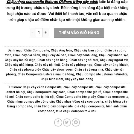
Chậu nhựa composite Esteras Oldham trồng cây cảnh
luôn là đăng cấp
trong thị trường chậu cây cảnh. Bởi những tính năng đặc biệt mà không
loại chậu nào có được. Với thiết kế thanh tao, vân nổi bao quanh chậu
tròn giúp chậu có điểm nhấn tạo nên một không gian xanh tự nhiên.
Chậu nhựa composite Esteras Oldham trồng cây cảnh số lượng
THÊM VÀO GIỎ HÀNG
Danh mục:
Chậu Composite
,
Chậu Ang tròn
,
Chậu cây ban công
,
Chậu cây công
trình
,
Chậu cây đại sảnh
,
Chậu cây để bàn
,
Chậu cây hành lang
,
Chậu cây khách sạn
,
Chậu cây lan hồ điệp
,
Chậu cây ngân hàng
,
Chậu cây ngoài trời
,
Chậu cây ngoài trời
,
Chậu cây nhà hàng
,
Chậu cây nội thất
,
Chậu cây phòng họp
,
Chậu cây phòng khách
,
Chậu cây phong thủy
,
Chậu cây showroom
,
Chậu cây trong nhà
,
Chậu cây văn
phòng
,
Chậu Composite Esteras màu bê tông
,
Chậu Composite Esteras naturelite
,
Chậu hình Bom
,
Chậy cây ban công
Từ khóa:
Chậu cây cảnh Composite
,
chậu cây composite
,
chậu cây composite
anber hà nội
,
Chậu composite cây cảnh
,
Chậu composite giá rẻ
,
Chậu composite
hà nội
,
Chậu composite tại hà nội
,
Chậu Composite trồng cây
,
Chậu hoa composite
,
Chậu nhựa composite trồng cây
,
Chậu nhựa trồng cây composite
,
chậu trồng cây
bằng composite
,
chậu trồng cây composite
,
giá chậu composite
,
hình ảnh chậu
composite
,
mua chậu composite ở đâu