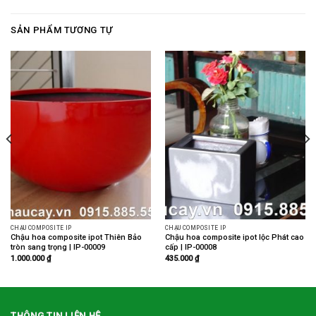
SẢN PHẨM TƯƠNG TỰ
CHẬU COMPOSITE IP
CHẬU COMPOSITE IP
Chậu hoa composite ipot Thiên Bảo
Chậu hoa composite ipot lộc Phát cao
tròn sang trọng | IP-00009
cấp | IP-00008
1.000.000
₫
435.000
₫
THÔNG TIN LIÊN HỆ