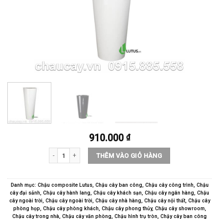
910.000
₫
Chậu nhựa composite trụ tròn cao - 11206 số lượng
THÊM VÀO GIỎ HÀNG
Danh mục:
Chậu composite Lutus
,
Chậu cây ban công
,
Chậu cây công trình
,
Chậu
cây đại sảnh
,
Chậu cây hành lang
,
Chậu cây khách sạn
,
Chậu cây ngân hàng
,
Chậu
cây ngoài trời
,
Chậu cây ngoài trời
,
Chậu cây nhà hàng
,
Chậu cây nội thất
,
Chậu cây
phòng họp
,
Chậu cây phòng khách
,
Chậu cây phong thủy
,
Chậu cây showroom
,
Chậu cây trong nhà
,
Chậu cây văn phòng
,
Chậu hình trụ tròn
,
Chậy cây ban công