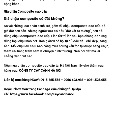
cộng khác…
Giá chậu Composite cao cấp
Giá chậu composite có đắt không?
So với những loại chậu sành, sứ, gốm thì chậu composite cao cấp có
giá đắt hơn hẳn. Nhưng người xưa có câu “đắt xắt ra miếng”, nếu đã
dùng chậu composite cao cấp 1 lần rồi thì lần sau bạn chẳng còn ưng
dùng loại chậu nào hết. Đơn giản vì nó hội tụ đủ các tiêu chí: đẹp, sang,
bền. Mỗi chậu dù chịu bao nắng mưa nhưng vẫn tồn tại được hàng chục,
thâm chí hàng trăm năm là chuyện bình thường. Nên nói đắt mà lại
chẳng đắt chút nào.
Nếu mua chậu composite cao cấp tại Hà Nội, bạn hãy ghé thăm của
hàng của
:
CÔNG TY CÂY CẢNH HÀ NỘI
Liên hệ mua hàng NGAY: 0915.885.558 – 0966.623.933 – 0981.525.055.
Hoặc inbox trên trang Fanpage của chúng tôi tại địa
chỉ:
https://www.facebook.com/caycanhhanoi