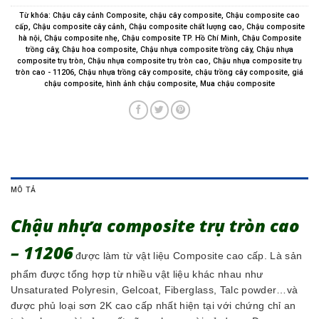
Từ khóa:
Chậu cây cảnh Composite
,
chậu cây composite
,
Chậu composite cao
cấp
,
Chậu composite cây cảnh
,
Chậu composite chất lượng cao
,
Chậu composite
hà nội
,
Chậu composite nhẹ
,
Chậu composite TP. Hồ Chí Minh
,
Chậu Composite
trồng cây
,
Chậu hoa composite
,
Chậu nhựa composite trồng cây
,
Chậu nhựa
composite trụ tròn
,
Chậu nhựa composite trụ tròn cao
,
Chậu nhựa composite trụ
tròn cao - 11206
,
Chậu nhựa trồng cây composite
,
chậu trồng cây composite
,
giá
chậu composite
,
hình ảnh chậu composite
,
Mua chậu composite
MÔ TẢ
Chậu nhựa composite trụ tròn cao
– 11206
được làm từ vật liệu Composite cao cấp. L
à sản
phẩm được tổng hợp từ nhiều vật liệu khác nhau như
Unsaturated Polyresin, Gelcoat, Fiberglass, Talc powder…và
được phủ loại sơn 2K cao cấp nhất hiện tại với chứng chỉ an