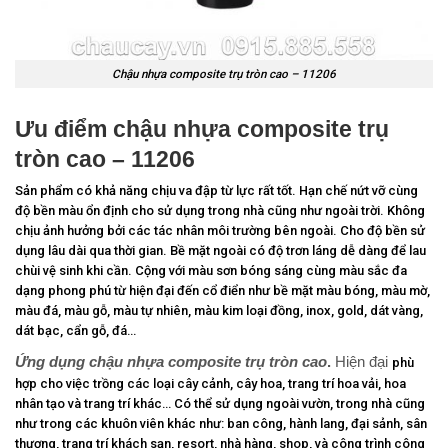
Chậu nhựa composite trụ tròn cao – 11206
Ưu điểm chậu nhựa composite trụ
tròn cao – 11206
Sản phẩm có khả năng chịu va đập từ lực rất tốt. Hạn chế nứt vỡ cùng
độ bền màu ổn định cho sử dụng trong nhà cũng như ngoài trời. Không
chịu ảnh hưởng bởi các tác nhân môi trường bên ngoài. Cho độ bền sử
dụng lâu dài qua thời gian. Bề mặt ngoài có độ trơn láng dễ dàng để lau
chùi vệ sinh khi cần. Cộng với màu sơn bóng sáng cùng màu sắc đa
dạng phong phú từ hiện đại đến cổ điển như bề mặt màu bóng, màu mờ,
màu đá, màu gỗ, màu tự nhiên, màu kim loại đồng, inox, gold, dát vàng,
dát bạc, cẩn gỗ, đá…
Ứng dụng chậu nhựa composite trụ tròn cao
.
Hiện đại
phù
hợp cho việc trồng các loại cây cảnh, cây hoa, trang trí hoa vải, hoa
nhân tạo và trang trí khác… Có thể sử dụng ngoài vườn, trong nhà cũng
như trong các khuôn viên khác như: ban công, hành lang, đại sảnh, sân
thượng, trang trí khách sạn, resort, nhà hàng, shop, và công trình công