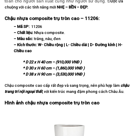
toàn cho người sản xuất cũng như người sử dụng. Đ
ược ưa
chuộng với các tính năng mới
NHẸ – BỀN – ĐẸP.
Chậu nhựa composite trụ tròn cao – 11206:
– Mã SP:
11206
– Chất liệu:
Nhựa composite.
– Màu sắc:
trắng, nâu, đen
– Kích thước:
W-
Chiều rộng | L- Chiều dài | D- Đường kính | H-
Chiều cao
* D 22 x H 40 cm – (910,000 VNĐ )
* D 30 x H 60 cm – (1,860,000 VNĐ )
* D 38 x H 90 cm – (3,530,000 VNĐ )
Chậu composite cao cấp rất đẹp và sang trọng, nên phù hợp làm
chậu
trang trí nội ngoại thất
, với kiến trúc mang đậm phong cách Châu Âu.
Hình ảnh chậu nhựa composite trụ tròn cao