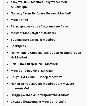
Қазақстанның Mostbet Бонустары Мен
Акциялары
Почему Стоит Выбрать Именно Mostbet?
Мостбет Кз
Регистрация Через Социальные Сети
Mostbet Мобильді Қосымшасы
Бесплатные Спины В Mostbet
Блэкджек
Популярные Спортивные События Для Ставок
На Mostbet
Как Вывести Деньги С Mostbet?
Мостбет Официальный Сайт
Бонусы И Акции — Обзор Мостбет
Неліктен Ресми Сайт Mostbet Com Жұмыс
Істемей Ме?
Поддерживаемые Устройства Android
Служба Поддержки Мостбет Онлайн