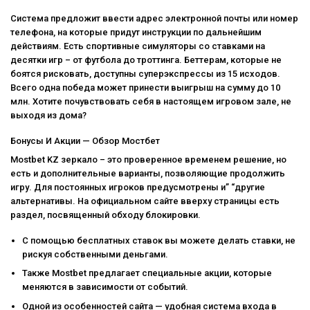
Система предложит ввести адрес электронной почты или номер
телефона, на которые придут инструкции по дальнейшим
действиям. Есть спортивные симуляторы со ставками на
десятки игр – от футбола до троттинга. Беттерам, которые не
боятся рисковать, доступны суперэкспрессы из 15 исходов.
Всего одна победа может принести выигрыш на сумму до 10
млн. Хотите почувствовать себя в настоящем игровом зале, не
выходя из дома?
Бонусы И Акции — Обзор Мостбет
Mostbet KZ зеркало – это проверенное временем решение, но
есть и дополнительные варианты, позволяющие продолжить
игру. Для постоянных игроков предусмотрены и” “другие
альтернативы. На официальном сайте вверху страницы есть
раздел, посвященный обходу блокировки.
С помощью бесплатных ставок вы можете делать ставки, не
рискуя собственными деньгами.
Также Mostbet предлагает специальные акции, которые
меняются в зависимости от событий.
Одной из особенностей сайта — удобная система входа в