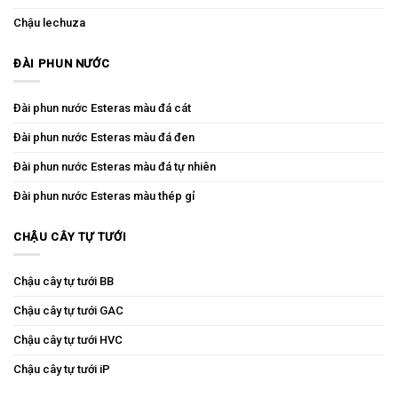
Chậu lechuza
ĐÀI PHUN NƯỚC
Đài phun nước Esteras màu đá cát
Đài phun nước Esteras màu đá đen
Đài phun nước Esteras màu đá tự nhiên
Đài phun nước Esteras màu thép gỉ
CHẬU CÂY TỰ TƯỚI
Chậu cây tự tưới BB
Chậu cây tự tưới GAC
Chậu cây tự tưới HVC
Chậu cây tự tưới iP