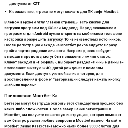
доступны от KZT.
К сожалению, игроки не могут скачать для ПК софт Mostbet.
В левом верхнем углу главной страницы есть кнопки для
загрузки программ под iOS или Андроид. Перед скачиванием
программы для Android нужно открыть на мобильном телефоне
настройки и разрешить загрузку ПО из неизвестных источников.
После регистрации и входа на Мостбет рекомендуется сразу
пройти подтверждение личности. Например, нельзя будет
выводить средства, могут быть снижены лимиты ставок.
Клиент заходит в «Профиль», выбирает раздел «Личные данные»
и заполняет анкету с ФИО, датой рождения и номером
документа. Если доступ к учетной записи потерян, для
восстановления в форме” “авторизации следует нажать кнопку
«Забыли пароль?
Приложение Мостбет Кз
Беттеры могут без труда освоить этот стандартный процесс без
каких-либо сложностей. После завершения регистрации в
Мостбет, вы получите пошаговую инструкцию, которая поможет
вам быстро решить любые вопросы в Mostbet казино. На сайте
Mostbet Casino Казахстана можно найти более 3000 слотов для