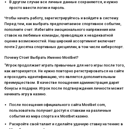
В другом случае все личные данные сохраняются, и нужно
просто ввести логин и пароль.
Чтобы начать работу, зарегистрируйтесь и войдите в систему.
Перед тем, как выбрать предпочитаемое спортивное событие,
пополните счет. Избегайте эмоционального напряжения или
ставок на любимые команды, приводящих к неадекватной
оценке возможностей. Наш широкий ассортимент включает
почти 2 десятка спортивных дисциплин, в том числе киберспорт.
Почему Стоит Выбрать Именно Mostbet?
“Игрок продолжает играть привычные для него игры после того,
как авторизуется. Не нужно повторно регистрироваться на сайте
и проходить идентификацию, что является дополнительным
преимуществом. В качестве поощрения администрация дарит
бонусы и подарки. Игрок после подтверждения личности может
начинать игру в казино.
После посещения официального сайта Mostbet com,
пользователь получает доступ к ставкам на различные
события из мира спорта и к Mostbet казино.
Раскройте свой талант и сделайте удачную ставку на теннис в