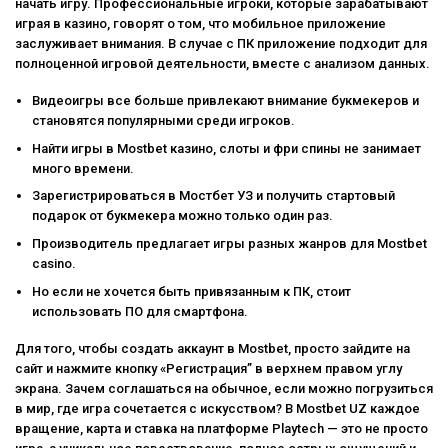
начать игру. Профессиональные игроки, которые зарабатывают
играя в казино, говорят о том, что мобильное приложение
заслуживает внимания. В случае с ПК приложение подходит для
полноценной игровой деятельности, вместе с анализом данных.
Видеоигры все больше привлекают внимание букмекеров и
становятся популярными среди игроков.
Найти игры в Mostbet казино, слоты и фри спины не занимает
много времени.
Зарегистрироваться в Мостбет УЗ и получить стартовый
подарок от букмекера можно только один раз.
Производитель предлагает игры разных жанров для Mostbet
casino.
Но если не хочется быть привязанным к ПК, стоит
использовать ПО для смартфона.
Для того, чтобы создать аккаунт в Mostbet, просто зайдите на
сайт и нажмите кнопку «Регистрация” в верхнем правом углу
экрана. Зачем соглашаться на обычное, если можно погрузиться
в мир, где игра сочетается с искусством? В Mostbet UZ каждое
вращение, карта и ставка на платформе Playtech — это не просто