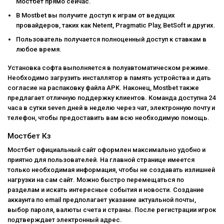
Мостбет прямо сейчас.
В Mostbet вы получите доступ к играм от ведущих
провайдеров, таких как Netent, Pragmatic Play, BetSoft и других.
Пользователь получается полноценный доступ к ставкам в
любое время.
Установка софта выполняется в полуавтоматическом режиме.
Необходимо загрузить инсталлятор в память устройства и дать
согласие на распаковку файла APK. Наконец, Mostbet также
предлагает отличную поддержку клиентов. Команда доступна 24
часа в сутки seven дней в неделю через чат, электронную почту и
телефон, чтобы предоставить вам всю необходимую помощь.
Мостбет Кз
Мостбет официальный сайт оформлен максимально удобно и
приятно для пользователей. На главной странице имеется
только необходимая информация, чтобы не создавать излишней
нагрузки на сам сайт. Можно быстро перемещаться по
разделам и искать интересные события и новости. Создание
аккаунта по email предполагает указание актуальной почты,
выбор пароля, валюты счета и страны. После регистрации игрок
подтверждает электронный адрес.