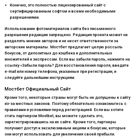
Конечно, это полностью лицензированный сайт с
сертифицированным софтом и всеми необходимыми
разрешениями.
Использование фотоматериалов сайта без письменного
разрешения редакции запрещено. Редакция проекта может не
разделять мнение авторов и не несет ответственности за
авторские материалы. Мостбет предлагает целую россыпь
бонусов, от депозитных до кэшбека и дополнительных
множителей к экспрессам. Если вы забыли пароль, нажмите на
ссылку «Забыли пароль? Для восстановления пароля, введите
e-mail или номер телефона, указанные при регистрации, и
следуйте дальнейшим инструкциям.
Мостбет Официальный Сайт
Кроме того, некоторые страны могут быть не допущены к сайту
из-за местных законов. Поэтому обязательно ознакомьтесь с
правилами и условиями перед регистрацией. Если вы хотите
стать партнером Mostbet, вы можете сделать это,
зарегистрировавшись на их сайте. Кроме того, партнеры
получают доступ к эксклюзивным акциям и бонусам, которые
они могут использовать для увеличения своей прибыли.