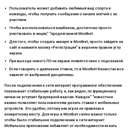
Пользователь может добавить любимый вид спорта и
команды, чтобы получать сообщения о начале матчей с их
участием.
Чтобы воспользоваться кэшбеком, достаточно просто
участвовать в акции,” “предлагаемой Mostbet.
Для того, чтобы создать аккаунт в Mostbet, просто зайдите на
сайт и нажмите кнопку «Регистрация” в верхнем правом углу
экрана.
При выходе нового ПО на экране появится окно с подсказкой.
Если говорить о диапазоне ставок, то в Mostbet Казахстан все
зависит от выбранной дисциплины.
После подключения к сети интернет программное обеспечение
показывает стабильную работу, и, как видно, по функционалу
ничем не уступает браузерной версии. Каждое” “известное
казино позволяет пользователям делать ставки с мобильных
устройств. Это удобно, потому как игрок не привязан к
конкретному месту. Для игры в Mostbet casino важно только
чтобы было стабильное подключение к сети интернет.
Мобильное приложение избавляет от необходимости искать