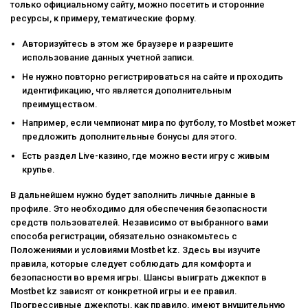
только официальному сайту, можно посетить и сторонние
ресурсы, к примеру, тематические форму.
Авторизуйтесь в этом же браузере и разрешите
использование данных учетной записи.
Не нужно повторно регистрироваться на сайте и проходить
идентификацию, что является дополнительным
преимуществом.
Например, если чемпионат мира по футболу, то Mostbet может
предложить дополнительные бонусы для этого.
Есть раздел Live-казино, где можно вести игру с живым
крупье.
В дальнейшем нужно будет заполнить личные данные в
профиле. Это необходимо для обеспечения безопасности
средств пользователей. Независимо от выбранного вами
способа регистрации, обязательно ознакомьтесь с
Положениями и условиями Mostbet kz. Здесь вы изучите
правила, которые следует соблюдать для комфорта и
безопасности во время игры. Шансы выиграть джекпот в
Mostbet kz зависят от конкретной игры и ее правил.
Прогрессивные джекпоты, как правило, имеют внушительную