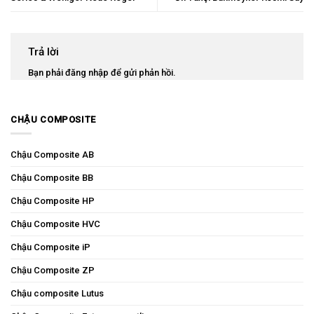
Trả lời
Bạn phải
đăng nhập
để gửi phản hồi.
CHẬU COMPOSITE
Chậu Composite AB
Chậu Composite BB
Chậu Composite HP
Chậu Composite HVC
Chậu Composite iP
Chậu Composite ZP
Chậu composite Lutus