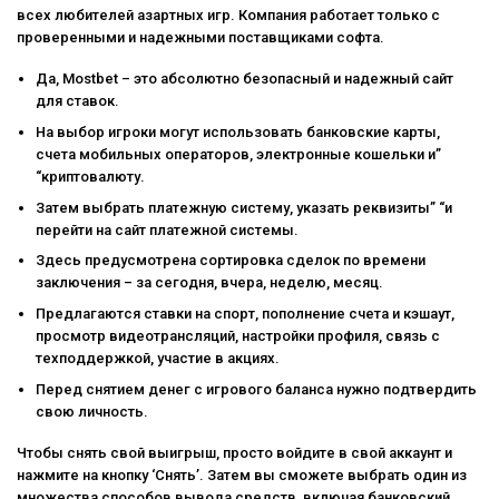
всех любителей азартных игр. Компания работает только с
проверенными и надежными поставщиками софта.
Да, Mostbet – это абсолютно безопасный и надежный сайт
для ставок.
На выбор игроки могут использовать банковские карты,
счета мобильных операторов, электронные кошельки и”
“криптовалюту.
Затем выбрать платежную систему, указать реквизиты” “и
перейти на сайт платежной системы.
Здесь предусмотрена сортировка сделок по времени
заключения – за сегодня, вчера, неделю, месяц.
Предлагаются ставки на спорт, пополнение счета и кэшаут,
просмотр видеотрансляций, настройки профиля, связь с
техподдержкой, участие в акциях.
Перед снятием денег с игрового баланса нужно подтвердить
свою личность.
Чтобы снять свой выигрыш, просто войдите в свой аккаунт и
нажмите на кнопку ‘Снять’. Затем вы сможете выбрать один из
множества способов вывода средств, включая банковский