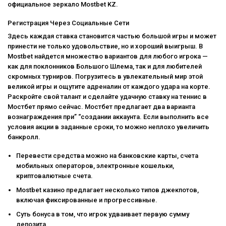
официальное зеркало Mostbet KZ.
Регистрация Через Социальные Сети
Здесь каждая ставка становится частью большой игры и может
принести не только удовольствие, но и хороший выигрыш. В
Mostbet найдется множество вариантов для любого игрока —
как для поклонников Большого Шлема, так и для любителей
скромных турниров. Погрузитесь в увлекательный мир этой
великой игры и ощутите адреналин от каждого удара на корте.
Раскройте свой талант и сделайте удачную ставку на теннис в
Мостбет прямо сейчас. Мостбет предлагает два варианта
вознаграждения при” “создании аккаунта. Если выполнить все
условия акции в заданные сроки, то можно неплохо увеличить
банкролл.
Перевести средства можно на банковские карты, счета
мобильных операторов, электронные кошельки,
криптовалютные счета.
Mostbet казино предлагает несколько типов джекпотов,
включая фиксированные и прогрессивные.
Суть бонуса в том, что игрок удваивает первую сумму
депозита.