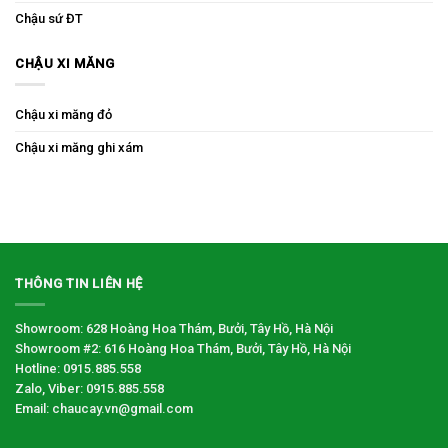
Chậu sứ ĐT
CHẬU XI MĂNG
Chậu xi măng đỏ
Chậu xi măng ghi xám
THÔNG TIN LIÊN HỆ
Showroom: 628 Hoàng Hoa Thám, Bưởi, Tây Hồ, Hà Nội
Showroom #2: 616 Hoàng Hoa Thám, Bưởi, Tây Hồ, Hà Nội
Hotline: 0915.885.558
Zalo, Viber: 0915.885.558
Email: chaucay.vn@gmail.com