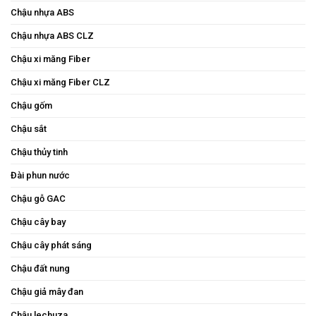
Chậu nhựa ABS
Chậu nhựa ABS CLZ
Chậu xi măng Fiber
Chậu xi măng Fiber CLZ
Chậu gốm
Chậu sắt
Chậu thủy tinh
Đài phun nước
Chậu gỗ GAC
Chậu cây bay
Chậu cây phát sáng
Chậu đất nung
Chậu giả mây đan
Chậu lechuza