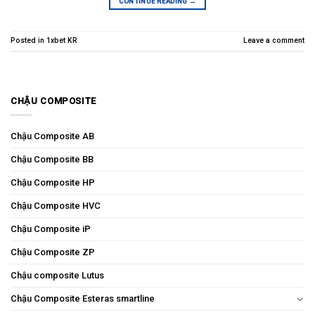
CONTINUE READING
→
Posted in
1xbet KR
Leave a comment
CHẬU COMPOSITE
Chậu Composite AB
Chậu Composite BB
Chậu Composite HP
Chậu Composite HVC
Chậu Composite iP
Chậu Composite ZP
Chậu composite Lutus
Chậu Composite Esteras smartline