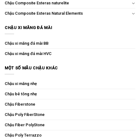
Chậu Composite Esteras naturelite
Chậu Composite Esteras Natural Elements
CHẬU XI MĂNG ĐÁ MÀI
Chậu xi măng đá mài BB
Chậu xi măng đá mài HVC
MỘT SỐ MẪU CHẬU KHÁC
Chậu xi măng nhẹ
Chậu bê tông nhẹ
Chậu Fiberstone
Chậu Poly FiberStone
Chậu Fiber PolyStone
Chậu Poly Terrazzo