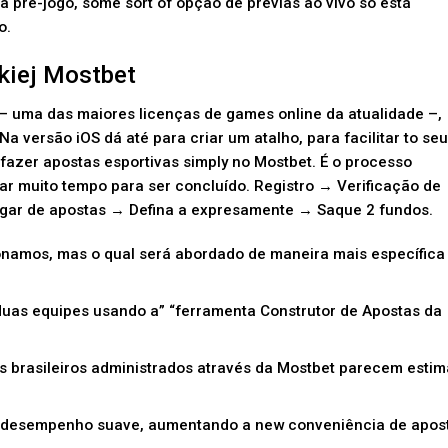
 pré-jogo, some sort of opção de prévias ao vivo só está
o.
kiej Mostbet
 uma das maiores licenças de games online da atualidade –,
 versão iOS dá até para criar um atalho, para facilitar to seu
azer apostas esportivas simply no Mostbet. É o processo
ar muito tempo para ser concluído. Registro → Verificação de
ugar de apostas → Defina a expresamente → Saque 2 fundos.
onamos, mas o qual será abordado de maneira mais específica
uas equipes usando a” “ferramenta Construtor de Apostas da
s brasileiros administrados através da Mostbet parecem estim
m desempenho suave, aumentando a new conveniência de apos