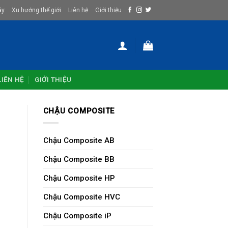
ây
Xu hướng thế giới
Liên hệ
Giới thiệu
LIÊN HỆ
GIỚI THIỆU
CHẬU COMPOSITE
Chậu Composite AB
Chậu Composite BB
Chậu Composite HP
Chậu Composite HVC
Chậu Composite iP