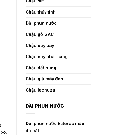
Chậu sắt
Chậu thủy tinh
Đài phun nước
Chậu gỗ GAC
Chậu cây bay
Chậu cây phát sáng
Chậu đất nung
Chậu giả mây đan
Chậu lechuza
ĐÀI PHUN NƯỚC
Đài phun nước Esteras màu
e
đá cát
po.