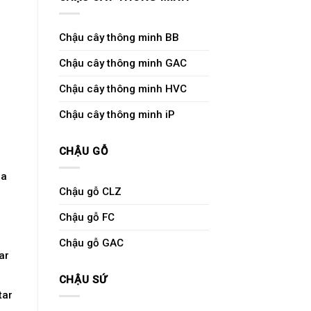
Chậu cây thông minh BB
Chậu cây thông minh GAC
Chậu cây thông minh HVC
Chậu cây thông minh iP
CHẬU GỖ
 a
Chậu gỗ CLZ
Chậu gỗ FC
Chậu gỗ GAC
ar
CHẬU SỨ
tar