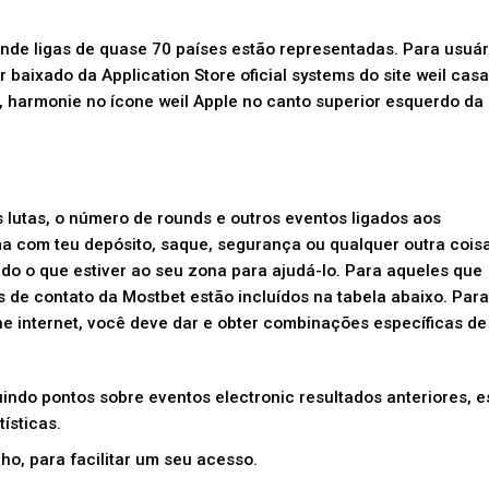
 onde ligas de quase 70 países estão representadas. Para usuár
r baixado da Application Store oficial systems do site weil cas
e, harmonie no ícone weil Apple no canto superior esquerdo da
 lutas, o número de rounds e outros eventos ligados aos
a com teu depósito, saque, segurança ou qualquer outra coisa
udo o que estiver ao seu zona para ajudá-lo. Para aqueles que
s de contato da Mostbet estão incluídos na tabela abaixo. Para
he internet, você deve dar e obter combinações específicas de
ndo pontos sobre eventos electronic resultados anteriores, e
ísticas.
ho, para facilitar um seu acesso.