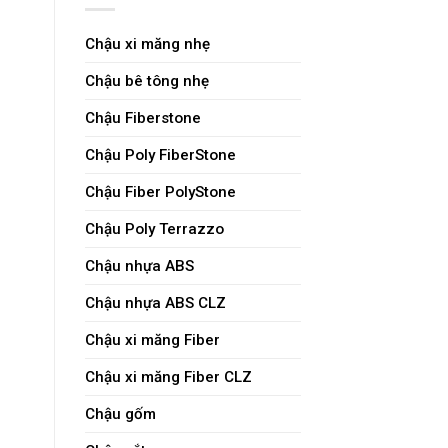
Chậu xi măng nhẹ
Chậu bê tông nhẹ
Chậu Fiberstone
Chậu Poly FiberStone
Chậu Fiber PolyStone
Chậu Poly Terrazzo
Chậu nhựa ABS
Chậu nhựa ABS CLZ
Chậu xi măng Fiber
Chậu xi măng Fiber CLZ
Chậu gốm