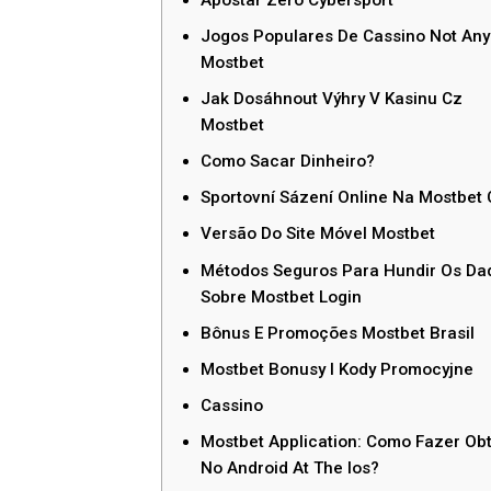
Jogos Populares De Cassino Not Any
Mostbet
Jak Dosáhnout Výhry V Kasinu Cz
Mostbet
Como Sacar Dinheiro?
Sportovní Sázení Online Na Mostbet 
Versão Do Site Móvel Mostbet
Métodos Seguros Para Hundir Os Da
Sobre Mostbet Login
Bônus E Promoções Mostbet Brasil
Mostbet Bonusy I Kody Promocyjne
Cassino
Mostbet Application: Como Fazer Ob
No Android At The Ios?