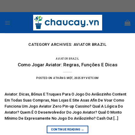
Skip
to
content
CATEGORY ARCHIVES:
AVIATOR BRAZIL
AVIATOR BRAZIL
Como Jogar Aviator: Regras, Funções E Dicas
POSTED ON
4 THÁNG MỘT, 2025
BY
VIETCOM
Aviator: Dicas, Bônus E Truques Para O Jogo Do Aviãozinho Content
Em Todas Suas Compras, Nas Lojas E Site Asas Afin De Voar Como
Funciona Um Jogo Aviator Zero Pin-up Cassino? Qual A Lógica Do
Aviator? Quem É O Desenvolvedor Do Jogo Aviator? Qual O Monto
Mínimo De Expresamente No Jogo Do Aviãozinho? Cash Out […]
CONTINUE READING
→