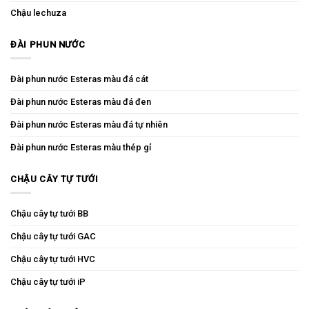
Chậu lechuza
ĐÀI PHUN NƯỚC
Đài phun nước Esteras màu đá cát
Đài phun nước Esteras màu đá đen
Đài phun nước Esteras màu đá tự nhiên
Đài phun nước Esteras màu thép gỉ
CHẬU CÂY TỰ TƯỚI
Chậu cây tự tưới BB
Chậu cây tự tưới GAC
Chậu cây tự tưới HVC
Chậu cây tự tưới iP