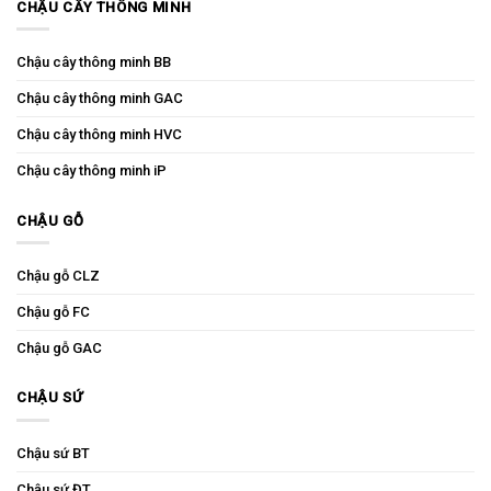
CHẬU CÂY THÔNG MINH
Chậu cây thông minh BB
Chậu cây thông minh GAC
Chậu cây thông minh HVC
Chậu cây thông minh iP
CHẬU GỖ
Chậu gỗ CLZ
Chậu gỗ FC
Chậu gỗ GAC
CHẬU SỨ
Chậu sứ BT
Chậu sứ ĐT