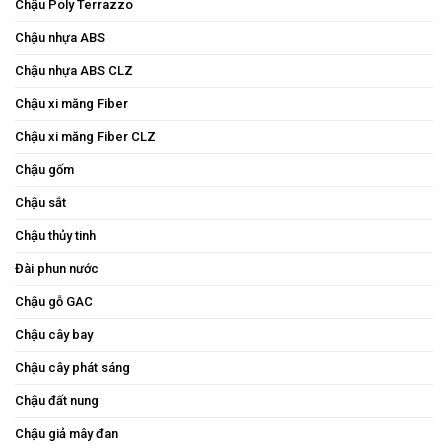
Chậu Poly Terrazzo
Chậu nhựa ABS
Chậu nhựa ABS CLZ
Chậu xi măng Fiber
Chậu xi măng Fiber CLZ
Chậu gốm
Chậu sắt
Chậu thủy tinh
Đài phun nước
Chậu gỗ GAC
Chậu cây bay
Chậu cây phát sáng
Chậu đất nung
Chậu giả mây đan