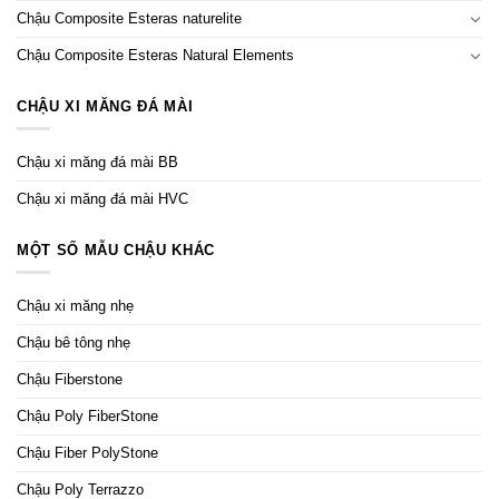
Chậu Composite Esteras naturelite
Chậu Composite Esteras Natural Elements
CHẬU XI MĂNG ĐÁ MÀI
Chậu xi măng đá mài BB
Chậu xi măng đá mài HVC
MỘT SỐ MẪU CHẬU KHÁC
Chậu xi măng nhẹ
Chậu bê tông nhẹ
Chậu Fiberstone
Chậu Poly FiberStone
Chậu Fiber PolyStone
Chậu Poly Terrazzo