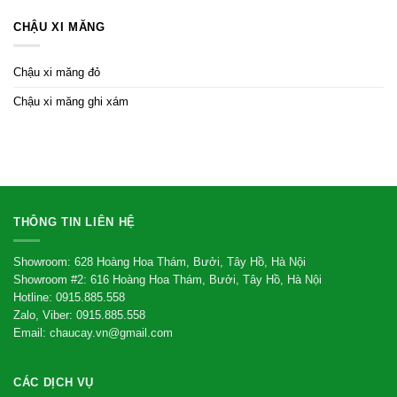
CHẬU XI MĂNG
Chậu xi măng đỏ
Chậu xi măng ghi xám
THÔNG TIN LIÊN HỆ
Showroom: 628 Hoàng Hoa Thám, Bưởi, Tây Hồ, Hà Nội
Showroom #2: 616 Hoàng Hoa Thám, Bưởi, Tây Hồ, Hà Nội
Hotline: 0915.885.558
Zalo, Viber: 0915.885.558
Email: chaucay.vn@gmail.com
CÁC DỊCH VỤ