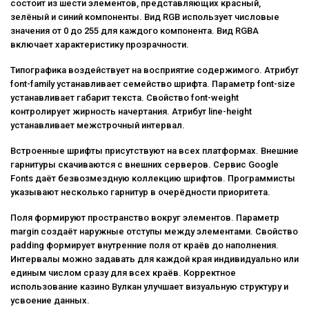
состоит из шести элементов, представляющих красный,
зелёный и синий компоненты. Вид RGB использует числовые
значения от 0 до 255 для каждого компонента. Вид RGBA
включает характеристику прозрачности.
Типографика воздействует на восприятие содержимого. Атрибут
font-family устанавливает семейство шрифта. Параметр font-size
устанавливает габарит текста. Свойство font-weight
контролирует жирность начертания. Атрибут line-height
устанавливает межстрочный интервал.
Встроенные шрифты присутствуют на всех платформах. Внешние
гарнитуры скачиваются с внешних серверов. Сервис Google
Fonts даёт безвозмездную коллекцию шрифтов. Программисты
указывают несколько гарнитур в очерёдности приоритета.
Поля формируют пространство вокруг элементов. Параметр
margin создаёт наружные отступы между элементами. Свойство
padding формирует внутренние поля от краёв до наполнения.
Интервалы можно задавать для каждой края индивидуально или
единым числом сразу для всех краёв. Корректное
использование казино Вулкан улучшает визуальную структуру и
усвоение данных.