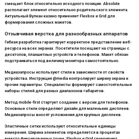
смещает блок относительно исходного позиции. Absolute
располагает элемент относительно родительского элемента.
Актуальный Вулкан казино применяет Flexbox и Grid для
формирования сложных макетов.
Отзывчивая верстка для разнообразных аппаратов
Гибкая разработка гарантирует корректное представление веб-
ресурса на всех экранах. Посетители посещают на страницы с
десктопов, планшетных устройств и телефонов. Макет обязан
подстраиваться под величину монитора самостоятельно.
Медиазапросы используют стили в зависимости от свойств
устройства. Инструкция @media контролирует ширину экрана и
прочие параметры. Специалисты формируют самостоятельные
наборы стилей для разных диапазонов габаритов.
Метод mobile-first стартует создание с версии для телефонов.
Основные стили определяют дизайн для маленьких дисплеев.
Медиазапросы вносят усложнения для крупных дисплеев.
Эластичные сетки используют относительные единицы
измерения. Ширина элементов определяется в процентах
вместо фиксированных точек. Flexbox и Grid генерируют