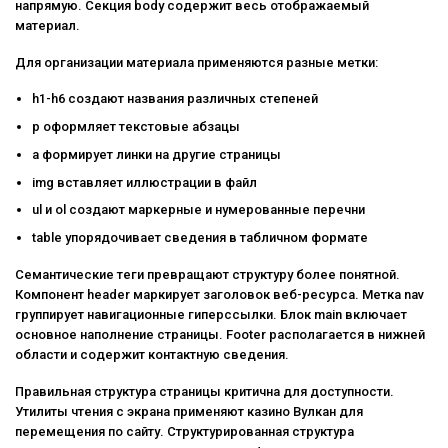
напрямую. Секция body содержит весь отображаемый
материал.
Для организации материала применяются разные метки:
h1-h6 создают названия различных степеней
p оформляет текстовые абзацы
a формирует линки на другие страницы
img вставляет иллюстрации в файл
ul и ol создают маркерные и нумерованные перечни
table упорядочивает сведения в табличном формате
Семантические теги превращают структуру более понятной.
Компонент header маркирует заголовок веб-ресурса. Метка nav
группирует навигационные гиперссылки. Блок main включает
основное наполнение страницы. Footer располагается в нижней
области и содержит контактную сведения.
Правильная структура страницы критична для доступности.
Утилиты чтения с экрана применяют казино Вулкан для
перемещения по сайту. Структурированная структура