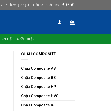
ây
Xu hướng thế giới
Liên hệ
Giới thiệu
LIÊN HỆ
GIỚI THIỆU
CHẬU COMPOSITE
Chậu Composite AB
Chậu Composite BB
Chậu Composite HP
Chậu Composite HVC
Chậu Composite iP