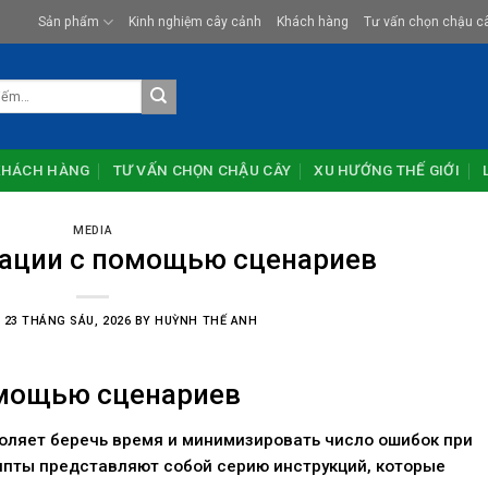
Sản phẩm
Kinh nghiệm cây cảnh
Khách hàng
Tư vấn chọn chậu c
KHÁCH HÀNG
TƯ VẤN CHỌN CHẬU CÂY
XU HƯỚNG THẾ GIỚI
MEDIA
ации с помощью сценариев
N
23 THÁNG SÁU, 2026
BY
HUỲNH THẾ ANH
омощью сценариев
оляет беречь время и минимизировать число ошибок при
ипты представляют собой серию инструкций, которые