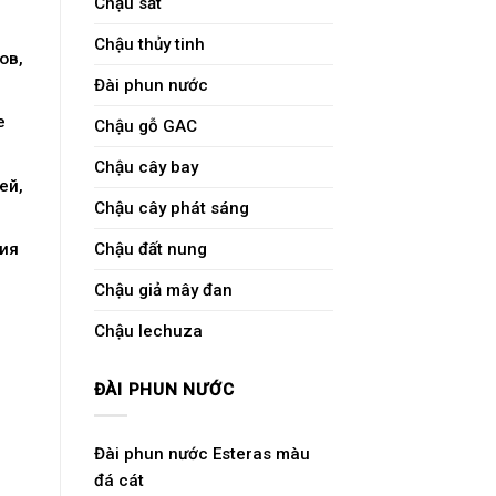
Chậu sắt
Chậu thủy tinh
ов,
Đài phun nước
е
Chậu gỗ GAC
Chậu cây bay
ей,
Chậu cây phát sáng
ия
Chậu đất nung
Chậu giả mây đan
Chậu lechuza
ĐÀI PHUN NƯỚC
Đài phun nước Esteras màu
đá cát