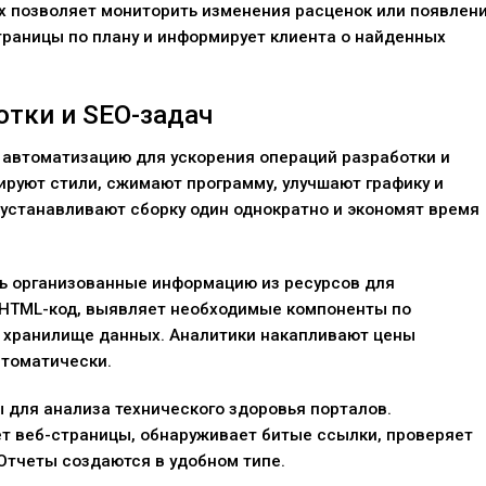
х позволяет мониторить изменения расценок или появлен
траницы по плану и информирует клиента о найденных
отки и SEO-задач
 автоматизацию для ускорения операций разработки и
руют стили, сжимают программу, улучшают графику и
устанавливают сборку один однократно и экономят время
ть организованные информацию из ресурсов для
 HTML-код, выявляет необходимые компоненты по
 хранилище данных. Аналитики накапливают цены
втоматически.
 для анализа технического здоровья порталов.
т веб-страницы, обнаруживает битые ссылки, проверяет
 Отчеты создаются в удобном типе.