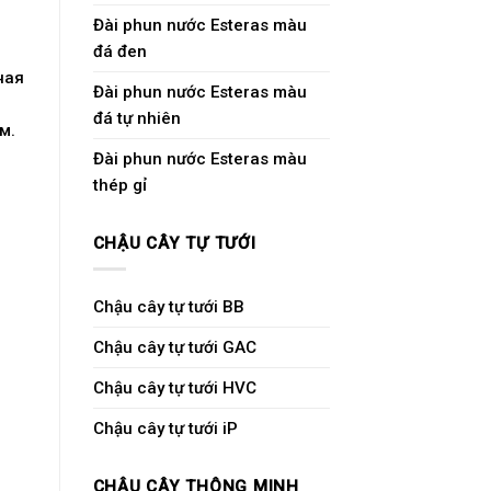
Đài phun nước Esteras màu
đá đen
ная
Đài phun nước Esteras màu
đá tự nhiên
м.
Đài phun nước Esteras màu
thép gỉ
CHẬU CÂY TỰ TƯỚI
Chậu cây tự tưới BB
Chậu cây tự tưới GAC
Chậu cây tự tưới HVC
Chậu cây tự tưới iP
CHẬU CÂY THÔNG MINH