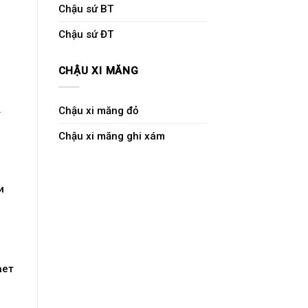
Chậu sứ BT
Chậu sứ ĐT
CHẬU XI MĂNG
.
Chậu xi măng đỏ
Chậu xi măng ghi xám
и
ает