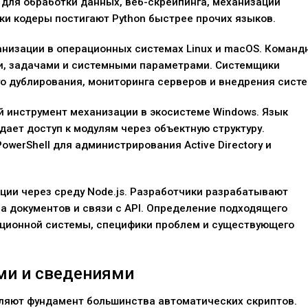
я для обработки данных, веб-скрейпинга, механизации
ки кодеры постигают Python быстрее прочих языков.
анизации в операционных системах Linux и macOS. Команд
и, задачами и системными параметрами. Системщики
о дублирования, мониторинга серверов и внедрения систе
й инструмент механизации в экосистеме Windows. Язык
дает доступ к модулям через объектную структуру.
werShell для администрирования Active Directory и
ации через среду Node.js. Разработчики разрабатывают
а документов и связи с API. Определение подходящего
ационной системы, специфики проблем и существующего
ми и сведениями
ляют фундамент большинства автоматических скриптов.