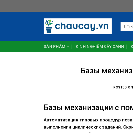
Skip
to
content
Tìm
kiếm:
SẢN PHẨM
KINH NGHIỆM CÂY CẢNH
Базы механиз
POSTED O
Базы механизации с п
Автоматизация типовых процедур позв
выполнении циклических заданий. Скр