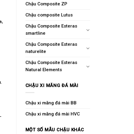
Chậu Composite ZP
Chậu composite Lutus
в,
Chậu Composite Esteras
smartline
Chậu Composite Esteras
naturelite
Chậu Composite Esteras
Natural Elements
.
CHẬU XI MĂNG ĐÁ MÀI
Chậu xi măng đá mài BB
Chậu xi măng đá mài HVC
—
MỘT SỐ MẪU CHẬU KHÁC