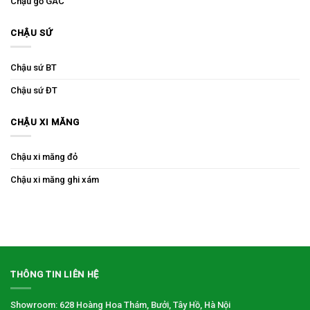
Chậu gỗ GAC
CHẬU SỨ
Chậu sứ BT
Chậu sứ ĐT
CHẬU XI MĂNG
Chậu xi măng đỏ
Chậu xi măng ghi xám
THÔNG TIN LIÊN HỆ
Showroom: 628 Hoàng Hoa Thám, Bưởi, Tây Hồ, Hà Nội