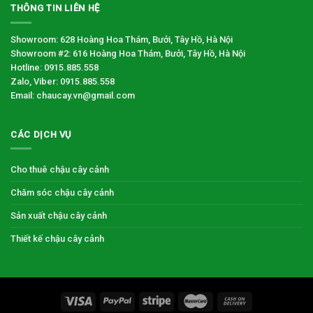
THÔNG TIN LIÊN HỆ
Showroom: 628 Hoàng Hoa Thám, Bưởi, Tây Hồ, Hà Nội
Showroom #2: 616 Hoàng Hoa Thám, Bưởi, Tây Hồ, Hà Nội
Hotline: 0915.885.558
Zalo, Viber: 0915.885.558
Email: chaucay.vn@gmail.com
CÁC DỊCH VỤ
Cho thuê chậu cây cảnh
Chăm sóc chậu cây cảnh
Sản xuất chậu cây cảnh
Thiết kế chậu cây cảnh