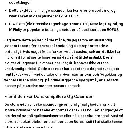
udbetalinger.
Dette skyldes, at mange casinoer konkurrerer om spillerne, og
hver enkelt af dem ønsker at skille sej ud.
E-wallets (elektroniske tegnebøger) som Skrill, Neteller, PayPal, og
MiFinity er populære betalingsmetoder på casinoer uden ROFUS.
Jeg lærte dette på den hårde måde, da jeg ramte en anstændig
jackpot feature for et similar år siden og ikke rapporterede e
ordentligt. Hvis noget føles forkert ved et casino, selvom du ikke har
mulighed for at sætte fingeren på det, så lyt til det instinkt. Der er
ajouter af legitime funktioner derude; du behøver ikke at tage
unødvendige risici. Gode casinoer har assistance døgnet rundt, der
rent faktisk ved, hvad de taler om. Hvis man får svar och “vi tjekker og
vender tilbage until dig” på grundlæggende spørgsmål, er e et rødt
banner på størrelse mediterranean Danmark.
Fremtiden For Danske Spillere Og Casinoer
De store udenlandske casinoer giver nemlig muligheden for klart
større indsatser pr bet end et normalt dansk kasino. Det er ligegyldigt
om det så ser på spillemaskinerne eller på klassiske bordspil. Med så
store kundekartoteker er casinoer uden Rofus nødt til at skulle kunne
tilbyde spillerne større limits.