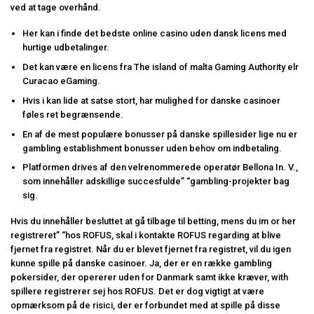
ved at tage overhånd.
Her kan i finde det bedste online casino uden dansk licens med
hurtige udbetalinger.
Det kan være en licens fra The island of malta Gaming Authority elr
Curacao eGaming.
Hvis i kan lide at satse stort, har mulighed for danske casinoer
føles ret begrænsende.
En af de mest populære bonusser på danske spillesider lige nu er
gambling establishment bonusser uden behov om indbetaling.
Platformen drives af den velrenommerede operatør Bellona In. V.,
som innehåller adskillige succesfulde” “gambling-projekter bag
sig.
Hvis du innehåller besluttet at gå tilbage til betting, mens du im or her
registreret” “hos ROFUS, skal i kontakte ROFUS regarding at blive
fjernet fra registret. Når du er blevet fjernet fra registret, vil du igen
kunne spille på danske casinoer. Ja, der er en række gambling
pokersider, der opererer uden for Danmark samt ikke kræver, with
spillere registrerer sej hos ROFUS. Det er dog vigtigt at være
opmærksom på de risici, der er forbundet med at spille på disse