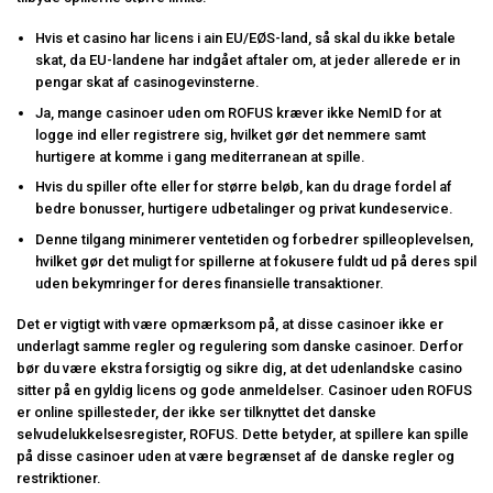
Hvis et casino har licens i ain EU/EØS-land, så skal du ikke betale
skat, da EU-landene har indgået aftaler om, at jeder allerede er in
pengar skat af casinogevinsterne.
Ja, mange casinoer uden om ROFUS kræver ikke NemID for at
logge ind eller registrere sig, hvilket gør det nemmere samt
hurtigere at komme i gang mediterranean at spille.
Hvis du spiller ofte eller for større beløb, kan du drage fordel af
bedre bonusser, hurtigere udbetalinger og privat kundeservice.
Denne tilgang minimerer ventetiden og forbedrer spilleoplevelsen,
hvilket gør det muligt for spillerne at fokusere fuldt ud på deres spil
uden bekymringer for deres finansielle transaktioner.
Det er vigtigt with være opmærksom på, at disse casinoer ikke er
underlagt samme regler og regulering som danske casinoer. Derfor
bør du være ekstra forsigtig og sikre dig, at det udenlandske casino
sitter på en gyldig licens og gode anmeldelser. Casinoer uden ROFUS
er online spillesteder, der ikke ser tilknyttet det danske
selvudelukkelsesregister, ROFUS. Dette betyder, at spillere kan spille
på disse casinoer uden at være begrænset af de danske regler og
restriktioner.