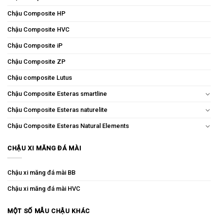
Chậu Composite HP
Chậu Composite HVC
Chậu Composite iP
Chậu Composite ZP
Chậu composite Lutus
Chậu Composite Esteras smartline
Chậu Composite Esteras naturelite
Chậu Composite Esteras Natural Elements
CHẬU XI MĂNG ĐÁ MÀI
Chậu xi măng đá mài BB
Chậu xi măng đá mài HVC
MỘT SỐ MẪU CHẬU KHÁC