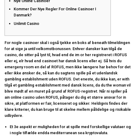
Nye Online Casinoer
Kommer Der Nye Regler For Online Casinoer I
Danmark?
Unlimit Casino
For nogle casinoer skal i også tjekke en boks af beneath tilmeldingen
for at sige ja until velkomstbonussen. Enhver dansker kan tilgå de
casino, de sitter på lyst til, hvad end de im or her registreret i ROFUS
eller ej, elr hvad end casinoet har dansk licens eller ej. Så hvis du
emergeny room en del af ROFUS, men ikke længere har behov for det
eller ikke ønsker de, så kan du sagtens spille på et udenlandsk
gambling establishment uden ROFUS. Det eneste, du ikke kan, er with
tilgå et gambling establishment med dansk licens, da du the woman vil
blive mødt af en muret på grund af ROFUS-registret. Når ni spiller på
ain online casino uden ROFUS, påtager du dig et større ansvar for in
sikre, at platformen er fair, licenseret og sikker. Heldigvis findes der
klare kriterier, du kan bruge til at skelne mellem pålidelige og risikable
udbydere.
Et 3e aspekt er muligheden for at spille med forskellige valutaer og
i nogle tilfælde endda mediterranean sea kryptovaluta.