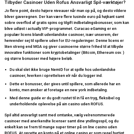
Tilbyder Casinoer Uden Rofus Ansvarligt Spil-værktøjer?
Jo flere point, desto højere niveauer når man op på, og desto vildere
bliver gaveregnen. Der kan være flere tusinde euro på højkant samt
sobre overflod af gratis spins og tilgift indbetalingsbonusser, som kan
blive udløst i actually VIP-programmet. Curacao eGaming er en
populær licens blandt udenlandske casinoer, især unserem, der
henvender sej til spillere uden for EU-reguleringer. Denne licens er
liten streng end MGA og giver casinoerne større frihed til at tilbyde
innovative funktioner som kryptobetalinger (Bitcoin, Ethereum osv. )
og større bonusser med højere beløb.
Du skal slet ikke bruge NemID for at spille hos udenlandske
casinoer, hverken i oprettelsen elr når du logger ind.
Dette er bonusser, der gives until spillere, som allerede har en
konto, men ønsker at foretage en new york indbetaling.
Med denne guide er du godt rustet til in få en tryg, fleksibel og
underholdende oplevelse på ain casino uden ROFUS.
Spil altid ansvarligt samt med omtanke, vælg velrenommerede
casinoer med anerkendte licenser samt dine yndlingsspil, og du
enkelt kan se frem til mange super timer på on line casino uden
ROFUS. At oprette en konto på et online casino er som regel hurtigt