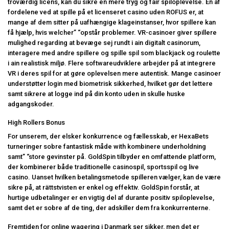
troværdig licens, kan du sikre en mere tryg og fair spiloplevelse. En af
fordelene ved at spille på et licenseret casino uden ROFUS er, at
mange af dem sitter på uafhængige klageinstanser, hvor spillere kan
få hjælp, hvis welcher” “opstår problemer. VR-casinoer giver spillere
mulighed regarding at bevæge sej rundt i ain digitalt casinorum,
interagere med andre spillere og spille spil som blackjack og roulette
i ain realistisk miljø. Flere softwareudviklere arbejder på at integrere
VR i deres spil for at gøre oplevelsen mere autentisk. Mange casinoer
understøtter login med biometrisk sikkerhed, hvilket gør det lettere
samt sikrere at logge ind på din konto uden in skulle huske
adgangskoder.
High Rollers Bonus
For unserem, der elsker konkurrence og fællesskab, er HexaBets
turneringer sobre fantastisk måde with kombinere underholdning
samt” “store gevinster på. GoldSpin tilbyder en omfattende platform,
der kombinerer både traditionelle casinospil, sportsspil og live
casino. Uanset hvilken betalingsmetode spilleren vælger, kan de være
sikre på, at rättstvisten er enkel og effektiv. GoldSpin forstår, at
hurtige udbetalinger er en vigtig del af durante positiv spiloplevelse,
samt det er sobre af de ting, der adskiller dem fra konkurrenterne.
Fremtiden for online wagering i Danmark ser sikker, men det er