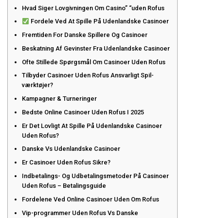
Hvad Siger Lovgivningen Om Casino” “uden Rofus
Fordele Ved At Spille På Udenlandske Casinoer
Fremtiden For Danske Spillere Og Casinoer
Beskatning Af Gevinster Fra Udenlandske Casinoer
Ofte Stillede Spørgsmål Om Casinoer Uden Rofus
Tilbyder Casinoer Uden Rofus Ansvarligt Spil-
værktøjer?
Kampagner & Turneringer
Bedste Online Casinoer Uden Rofus I 2025
Er Det Lovligt At Spille På Udenlandske Casinoer
Uden Rofus?
Danske Vs Udenlandske Casinoer
Er Casinoer Uden Rofus Sikre?
Indbetalings- Og Udbetalingsmetoder På Casinoer
Uden Rofus – Betalingsguide
Fordelene Ved Online Casinoer Uden Om Rofus
Vip-programmer Uden Rofus Vs Danske