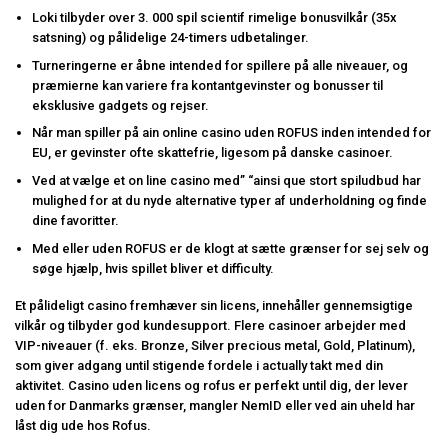
Loki tilbyder over 3. 000 spil scientif rimelige bonusvilkår (35x
satsning) og pålidelige 24-timers udbetalinger.
Turneringerne er åbne intended for spillere på alle niveauer, og
præmierne kan variere fra kontantgevinster og bonusser til
eksklusive gadgets og rejser.
Når man spiller på ain online casino uden ROFUS inden intended for
EU, er gevinster ofte skattefrie, ligesom på danske casinoer.
Ved at vælge et on line casino med” “ainsi que stort spiludbud har
mulighed for at du nyde alternative typer af underholdning og finde
dine favoritter.
Med eller uden ROFUS er de klogt at sætte grænser for sej selv og
søge hjælp, hvis spillet bliver et difficulty.
Et pålideligt casino fremhæver sin licens, innehåller gennemsigtige
vilkår og tilbyder god kundesupport. Flere casinoer arbejder med
VIP-niveauer (f. eks. Bronze, Silver precious metal, Gold, Platinum),
som giver adgang until stigende fordele i actually takt med din
aktivitet. Casino uden licens og rofus er perfekt until dig, der lever
uden for Danmarks grænser, mangler NemID eller ved ain uheld har
låst dig ude hos Rofus.