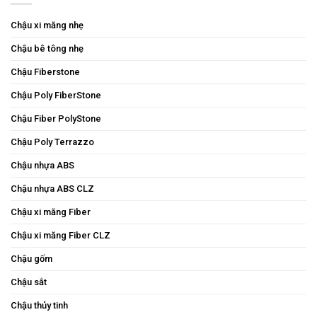
Chậu xi măng nhẹ
Chậu bê tông nhẹ
Chậu Fiberstone
Chậu Poly FiberStone
Chậu Fiber PolyStone
Chậu Poly Terrazzo
Chậu nhựa ABS
Chậu nhựa ABS CLZ
Chậu xi măng Fiber
Chậu xi măng Fiber CLZ
Chậu gốm
Chậu sắt
Chậu thủy tinh