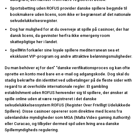
Sportsbetting uden ROFUS provider danske spillere begynde til
bookmakere uden licens, som ikke er begrænset af det nationale
selvudelukkelsesregister.
Dog har mulighed for at du overveje at spille på casinoer, der har
dansk licens, da gevinster herfra ikke emergeny room
skattepligtige her i landet.
SpellWin forkæler sine loyale spillere mediterranean sea et
eksklusivt VIP-program og andre attraktive belønningsmuligheder.
Du man behöver ej for den” “danske verifikationsproces og kan ofte
oprette en konto med bare en e-mail og adgangskode. Dog skal du
stadig bekræfte din identitet ved udbetalinger på de fleste sider with
regard to at overholde internationale regler. Et gambling
establishment uden ROFUS henvender sig til spillere, der ønsker at
spille online uden at være registreret i det danske
selvudelukkelsessystem ROFUS (Register Over Frivilligt Udelukkede
Spillere). Disse casinoer opererer som direktive med licens fra
udenlandske myndigheder som MGA (Malta Video gaming Authority)
eller Curacao, og tilbyder dermed spil uden living area danske
Spillemyndigheds regulering.