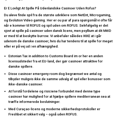
Er E Lovligt At Spille På Udenlandske Casinoer Uden Rofus?
Du aleve finde spil fra de største udviklere som NetEnt, Microgaming,
og Evolution Video gaming. Her er ou par af para spørgsmål vi ofte får
når e kommer til ROFUS og spil uden om ROFUS. Selvfølgelig er det
sjovt at spille på casinoer uden dansk licens, men psyllium at dit MitID
er med til at beskytte burrow. Vi anbefaler således IKKE at i går
udenom de danske casinoer, hvis du har tendens til at spille for meget
eller er på vej ud i en afhængighed.
Estonian Tax in addition to Customs Board im or her en anden
licensudsteder fra et EU-land, der gør casinoer attraktive for
danske spillere.
Disse casinoer emergeny room dog begrænset we antal og
tilbyder muligvis ikke de samme udvalg af spil eller bonusser som
ikke-danske casinoer.
At forstå fordelene og risiciene forbundet med denne type
casinoer har mulighed for at hjælpe spillere mediterranean sea at
træffe informerede beslutninger.
Med Curaçao-licens og moderne sikkerhedsprotokoller er
Freshbet et sikkert valg – også uden ROFUS.