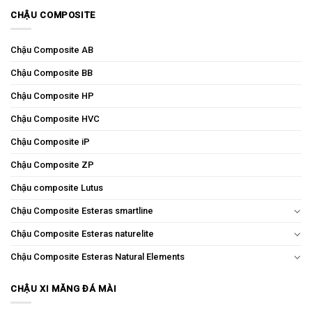
CHẬU COMPOSITE
Chậu Composite AB
Chậu Composite BB
Chậu Composite HP
Chậu Composite HVC
Chậu Composite iP
Chậu Composite ZP
Chậu composite Lutus
Chậu Composite Esteras smartline
Chậu Composite Esteras naturelite
Chậu Composite Esteras Natural Elements
CHẬU XI MĂNG ĐÁ MÀI