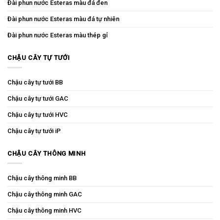
Đài phun nước Esteras màu đá đen
Đài phun nước Esteras màu đá tự nhiên
Đài phun nước Esteras màu thép gỉ
CHẬU CÂY TỰ TƯỚI
Chậu cây tự tưới BB
Chậu cây tự tưới GAC
Chậu cây tự tưới HVC
Chậu cây tự tưới iP
CHẬU CÂY THÔNG MINH
Chậu cây thông minh BB
Chậu cây thông minh GAC
Chậu cây thông minh HVC