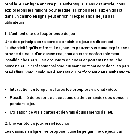
rend le jeu en ligne encore plus authentique. Dans cet article, nous
explorerons les raisons pour lesquelles choisir les jeux en direct
dans un casino en ligne peut enrichir l’expérience de jeu des
utilisateurs.
1. L’authenticité de l’expérience de jeu
Une des principales raisons de choisir les jeux en direct est
l’authenticité qu’ils offrent. Les joueurs peuvent vivre une expérience
proche de celle d’un casino réel, tout en étant confortablement
installés chez eux. Les croupiers en direct apportent une touche
humaine et un professionnalisme qui manquent souvent dans les jeux
prédéfinis. Voici quelques éléments qui renforcent cette authenticité
:
Interaction en temps réel avec les croupiers via chat vidéo.
Possibilité de poser des questions ou de demander des conseils
pendant le jeu.
Utilisation de vrais cartes et de vrais équipements de jeu.
2. Une variété de jeux enrichissante
Les casinos en ligne live proposent une large gamme de jeux qui