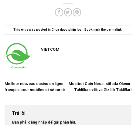
This entry was posted in
Chưa được phân loại
. Bookmark the
permalink
.
VIETCOM
Meilleur nouveau casino en ligne
Mostbet Coin Necə İstifadə Olunur:
français pour mobiles et sécurité
Təhlükəsizlik və Gizlilik Təklifləri
Trả lời
Bạn phải
đăng nhập
để gửi phản hồi.