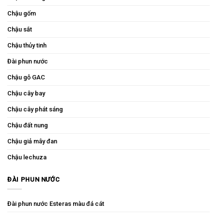
Chậu gốm
Chậu sắt
Chậu thủy tinh
Đài phun nước
Chậu gỗ GAC
Chậu cây bay
Chậu cây phát sáng
Chậu đất nung
Chậu giả mây đan
Chậu lechuza
ĐÀI PHUN NƯỚC
Đài phun nước Esteras màu đá cát