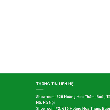
THÔNG TIN LIÊN HỆ
Showroom: 628 Hoàng Hoa Thám, Bưởi, T
Hồ, Hà Nội
Showroom #2: 616 Hoàng Hoa Thám, Bưởi