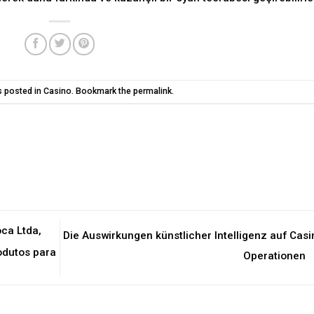
s posted in
Casino
. Bookmark the
permalink
.
ca Ltda,
Die Auswirkungen künstlicher Intelligenz auf Casi
odutos para
Operationen