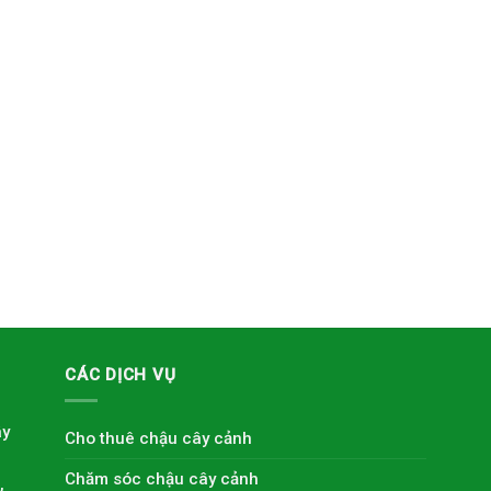
CÁC DỊCH VỤ
ây
Cho thuê chậu cây cảnh
Chăm sóc chậu cây cảnh
,