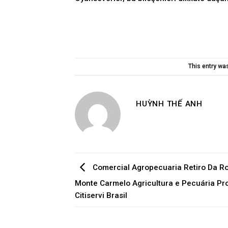
This entry wa
HUỲNH THẾ ANH
Comercial Agropecuaria Retiro Da Ro
Monte Carmelo Agricultura e Pecuária Pr
Citiservi Brasil