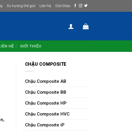
ây
Xu hướng thế giới
Liên hệ
Giới thiệu
LIÊN HỆ
GIỚI THIỆU
CHẬU COMPOSITE
Chậu Composite AB
Chậu Composite BB
Chậu Composite HP
Chậu Composite HVC
en,
Chậu Composite iP