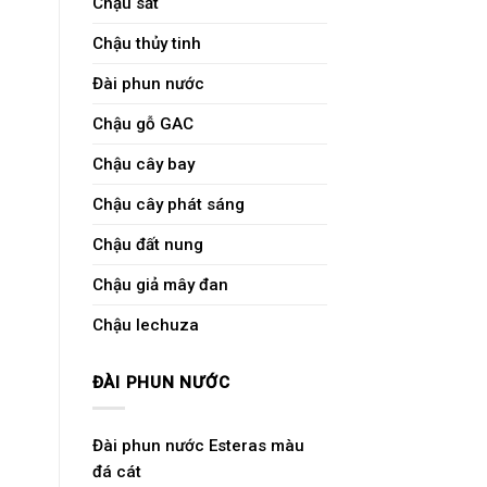
Chậu sắt
Chậu thủy tinh
Đài phun nước
Chậu gỗ GAC
Chậu cây bay
Chậu cây phát sáng
Chậu đất nung
Chậu giả mây đan
Chậu lechuza
ĐÀI PHUN NƯỚC
Đài phun nước Esteras màu
đá cát