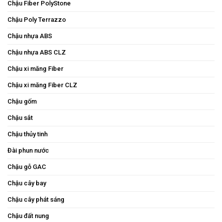
Chậu Fiber PolyStone
Chậu Poly Terrazzo
Chậu nhựa ABS
Chậu nhựa ABS CLZ
Chậu xi măng Fiber
Chậu xi măng Fiber CLZ
Chậu gốm
Chậu sắt
Chậu thủy tinh
Đài phun nước
Chậu gỗ GAC
Chậu cây bay
Chậu cây phát sáng
Chậu đất nung