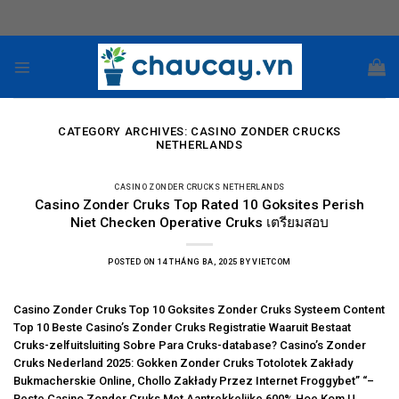
Skip
to
content
CATEGORY ARCHIVES:
CASINO ZONDER CRUCKS
NETHERLANDS
CASINO ZONDER CRUCKS NETHERLANDS
Casino Zonder Cruks Top Rated 10 Goksites Perish
Niet Checken Operative Cruks เตรียมสอบ
POSTED ON
14 THÁNG BA, 2025
BY
VIETCOM
Casino Zonder Cruks Top 10 Goksites Zonder Cruks Systeem Content
Top 10 Beste Casino’s Zonder Cruks Registratie Waaruit Bestaat
Cruks-zelfuitsluiting Sobre Para Cruks-database? Casino’s Zonder
Cruks Nederland 2025: Gokken Zonder Cruks Totolotek Zakłady
Bukmacherskie Online, Chollo Zakłady Przez Internet Froggybet” “–
Beste Casino Zonder Cruks Met Aantrekkelijke 600% Hoe Kom U