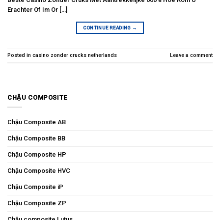
Erachter Of Im Or […]
CONTINUE READING
→
Posted in
casino zonder crucks netherlands
Leave a comment
CHẬU COMPOSITE
Chậu Composite AB
Chậu Composite BB
Chậu Composite HP
Chậu Composite HVC
Chậu Composite iP
Chậu Composite ZP
Chậu composite Lutus