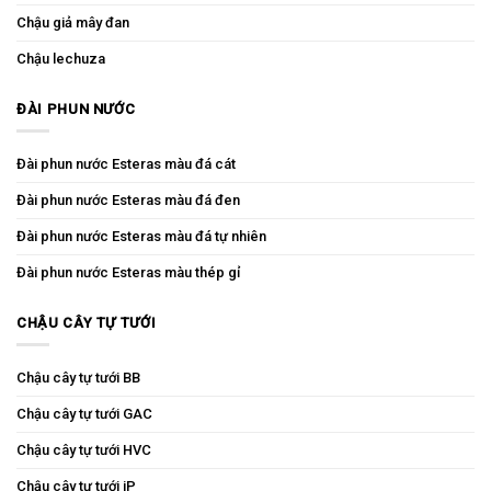
Chậu giả mây đan
Chậu lechuza
ĐÀI PHUN NƯỚC
Đài phun nước Esteras màu đá cát
Đài phun nước Esteras màu đá đen
Đài phun nước Esteras màu đá tự nhiên
Đài phun nước Esteras màu thép gỉ
CHẬU CÂY TỰ TƯỚI
Chậu cây tự tưới BB
Chậu cây tự tưới GAC
Chậu cây tự tưới HVC
Chậu cây tự tưới iP