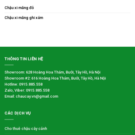
Chậu xi măng đỏ
Chậu xi măng ghi xám
THÔNG TIN LIÊN HỆ
Showroom: 628 Hoàng Hoa Thám, Bưởi, Tây Hồ, Hà Nội
Showroom #2: 616 Hoàng Hoa Thám, Bưởi, Tây Hồ, Hà Nội
Hotline: 0915.885.558
Zalo, Viber: 0915.885.558
Email: chaucay.vn@gmail.com
CÁC DỊCH VỤ
Cho thuê chậu cây cảnh