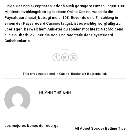
Einige Casinos akzeptieren jedoch auch geringere Einzahlungen. Der
Mindesteinzahlungsbetrag in einem Online Casino, wenn du die
Paysafecard nutzt, beträgt meist 10€. Bevor du eine Einzahlung in
einem der Paysafecard Casinos tätigst, ist es wichtig, sorgfältig zu
überlegen, bei welchem Anbieter du spielen möchtest. Nachfolgend
nun ein Überblick über die Vor- und Nachteile der Paysafecard
Guthabenkarte.
This entry was posted in
Casino
. Bookmark the
permalink
.
HUỲNH THẾ ANH
Los mejores bonos de recarga
All About Soccer Betting Tips