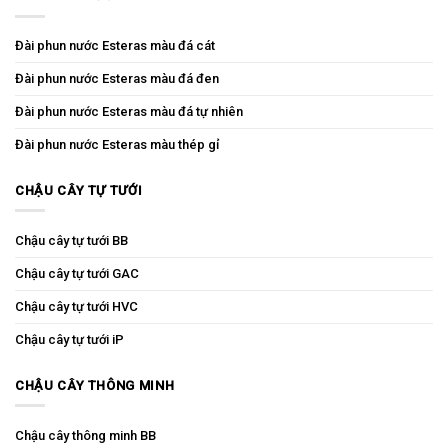
Đài phun nước Esteras màu đá cát
Đài phun nước Esteras màu đá đen
Đài phun nước Esteras màu đá tự nhiên
Đài phun nước Esteras màu thép gỉ
CHẬU CÂY TỰ TƯỚI
Chậu cây tự tưới BB
Chậu cây tự tưới GAC
Chậu cây tự tưới HVC
Chậu cây tự tưới iP
CHẬU CÂY THÔNG MINH
Chậu cây thông minh BB