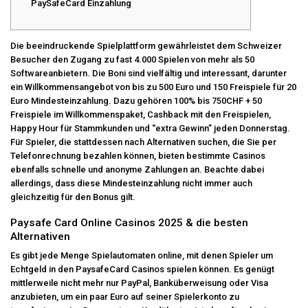
PaySafeCard Einzahlung
Die beeindruckende Spielplattform gewährleistet dem Schweizer
Besucher den Zugang zu fast 4.000 Spielen von mehr als 50
Softwareanbietern. Die Boni sind vielfältig und interessant, darunter
ein Willkommensangebot von bis zu 500 Euro und 150 Freispiele für 20
Euro Mindesteinzahlung. Dazu gehören 100% bis 750CHF + 50
Freispiele im Willkommenspaket, Cashback mit den Freispielen,
Happy Hour für Stammkunden und “extra Gewinn” jeden Donnerstag.
Für Spieler, die stattdessen nach Alternativen suchen, die Sie per
Telefonrechnung bezahlen können, bieten bestimmte Casinos
ebenfalls schnelle und anonyme Zahlungen an. Beachte dabei
allerdings, dass diese Mindesteinzahlung nicht immer auch
gleichzeitig für den Bonus gilt.
Paysafe Card Online Casinos 2025 & die besten
Alternativen
Es gibt jede Menge Spielautomaten online, mit denen Spieler um
Echtgeld in den PaysafeCard Casinos spielen können. Es genügt
mittlerweile nicht mehr nur PayPal, Banküberweisung oder Visa
anzubieten, um ein paar Euro auf seiner Spielerkonto zu