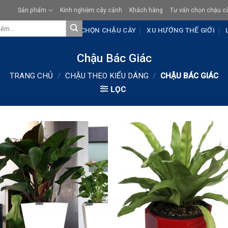
Sản phẩm
Kinh nghiệm cây cảnh
Khách hàng
Tư vấn chọn chậu c
KHÁCH HÀNG
TƯ VẤN CHỌN CHẬU CÂY
XU HƯỚNG THẾ GIỚI
Chậu Bác Giác
TRANG CHỦ
/
CHẬU THEO KIỂU DÁNG
/
CHẬU BÁC GIÁC
LỌC