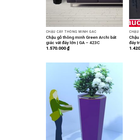
CHẬU CÂY THÔNG MINH GAC
CHẬU
Chậu gỗ thông minh Green Archi bát
Chậu 
giác vát đáy lớn | GA – 423C
đáy t
1.570.000
₫
1.42