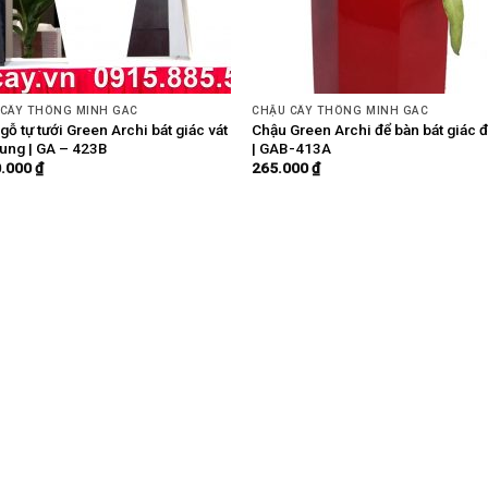
 CÂY THÔNG MINH GAC
CHẬU CÂY THÔNG MINH GAC
gỗ tự tưới Green Archi bát giác vát
Chậu Green Archi để bàn bát giác 
rung | GA – 423B
| GAB-413A
0.000
₫
265.000
₫