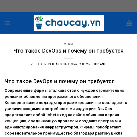
Skip
to
content
MEDIA
Что такое DevOps и почему он требуется
POSTED ON
29 THÁNG SÁU, 2026
BY
HUỲNH THẾ ANH
Что такое DevOps и почему он требуется
Современные фирмы сталкиваются с нуждой стремительно
релизить обновления программного обеспечения.
Консервативные подходы программирования не совладают с
увеличивающимися потребностями индустрии. DevOps
представляет собой
1xbet вход на сайт мобильная версия
концепцию, соединяющую процессы создания программ и
администрирования инфраструктурой. Фирмы приобретают
соревновательное преимущество благодаря разгону цикла