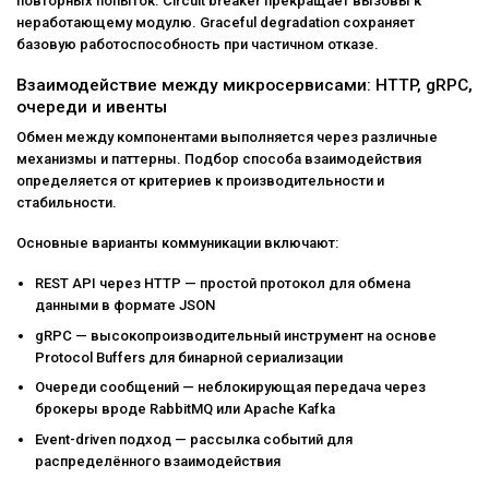
повторных попыток. Circuit breaker прекращает вызовы к
неработающему модулю. Graceful degradation сохраняет
базовую работоспособность при частичном отказе.
Взаимодействие между микросервисами: HTTP, gRPC,
очереди и ивенты
Обмен между компонентами выполняется через различные
механизмы и паттерны. Подбор способа взаимодействия
определяется от критериев к производительности и
стабильности.
Основные варианты коммуникации включают:
REST API через HTTP — простой протокол для обмена
данными в формате JSON
gRPC — высокопроизводительный инструмент на основе
Protocol Buffers для бинарной сериализации
Очереди сообщений — неблокирующая передача через
брокеры вроде RabbitMQ или Apache Kafka
Event-driven подход — рассылка событий для
распределённого взаимодействия