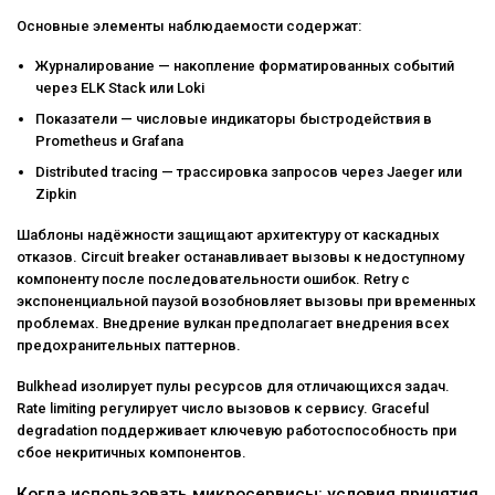
Основные элементы наблюдаемости содержат:
Журналирование — накопление форматированных событий
через ELK Stack или Loki
Показатели — числовые индикаторы быстродействия в
Prometheus и Grafana
Distributed tracing — трассировка запросов через Jaeger или
Zipkin
Шаблоны надёжности защищают архитектуру от каскадных
отказов. Circuit breaker останавливает вызовы к недоступному
компоненту после последовательности ошибок. Retry с
экспоненциальной паузой возобновляет вызовы при временных
проблемах. Внедрение вулкан предполагает внедрения всех
предохранительных паттернов.
Bulkhead изолирует пулы ресурсов для отличающихся задач.
Rate limiting регулирует число вызовов к сервису. Graceful
degradation поддерживает ключевую работоспособность при
сбое некритичных компонентов.
Когда использовать микросервисы: условия принятия