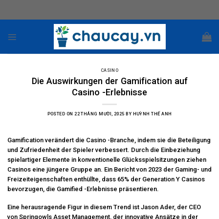
Skip
to
content
CASINO
Die Auswirkungen der Gamification auf
Casino -Erlebnisse
POSTED ON
22 THÁNG MƯỜI, 2025
BY
HUỲNH THẾ ANH
Gamification verändert die Casino -Branche, indem sie die Beteiligung
und Zufriedenheit der Spieler verbessert. Durch die Einbeziehung
spielartiger Elemente in konventionelle Glücksspielsitzungen ziehen
Casinos eine jüngere Gruppe an. Ein Bericht von 2023 der Gaming- und
Freizeiteigenschaften enthüllte, dass 65% der Generation Y Casinos
bevorzugen, die Gamified -Erlebnisse präsentieren.
Eine herausragende Figur in diesem Trend ist Jason Ader, der CEO
von Springowls Asset Management, der innovative Ansätze in der