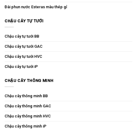
Đài phun nước Esteras màu thép gỉ
CHẬU CÂY TỰ TƯỚI
Chậu cây tự tưới BB
Chậu cây tự tưới GAC
Chậu cây tự tưới HVC
Chậu cây tự tưới iP
CHẬU CÂY THÔNG MINH
Chậu cây thông minh BB
Chậu cây thông minh GAC
Chậu cây thông minh HVC
Chậu cây thông minh iP