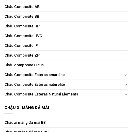
Chậu Composite AB
Chậu Composite BB
Chậu Composite HP
Chậu Composite HVC
Chậu Composite iP
Chậu Composite ZP
Chậu composite Lutus
Chậu Composite Esteras smartline
Chậu Composite Esteras naturelite
Chậu Composite Esteras Natural Elements
CHẬU XI MĂNG ĐÁ MÀI
Chậu xi măng đá mài BB