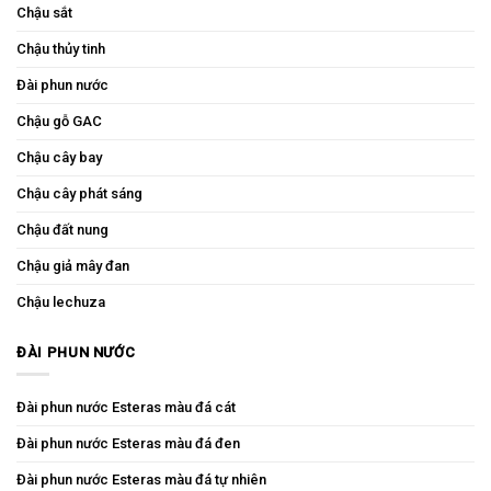
Chậu sắt
Chậu thủy tinh
Đài phun nước
Chậu gỗ GAC
Chậu cây bay
Chậu cây phát sáng
Chậu đất nung
Chậu giả mây đan
Chậu lechuza
ĐÀI PHUN NƯỚC
Đài phun nước Esteras màu đá cát
Đài phun nước Esteras màu đá đen
Đài phun nước Esteras màu đá tự nhiên