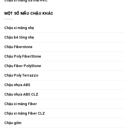
Chậu xi măng đá mài HVC
MỘT SỐ MẪU CHẬU KHÁC
Chậu xi măng nhẹ
Chậu bê tông nhẹ
Chậu Fiberstone
Chậu Poly FiberStone
Chậu Fiber PolyStone
Chậu Poly Terrazzo
Chậu nhựa ABS
Chậu nhựa ABS CLZ
Chậu xi măng Fiber
Chậu xi măng Fiber CLZ
Chậu gốm