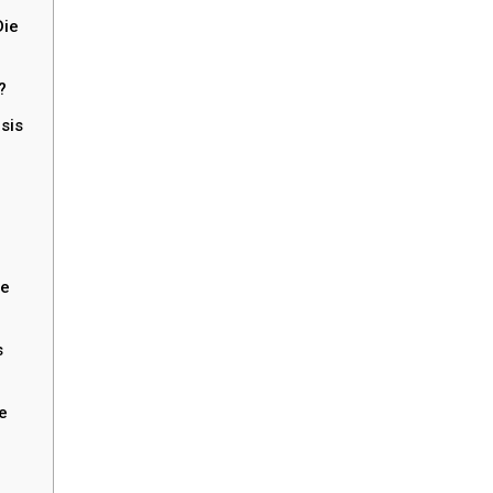
Die
?
sis
hne
s
e