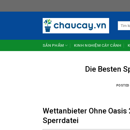
Skip
to
content
Tìm
kiếm:
SẢN PHẨM
KINH NGHIỆM CÂY CẢNH
Die Besten S
POSTED
Wettanbieter Ohne Oasis
Sperrdatei