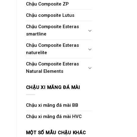
Chậu Composite ZP
Chậu composite Lutus
Chậu Composite Esteras
smartline
Chậu Composite Esteras
naturelite
Chậu Composite Esteras
Natural Elements
CHẬU XI MĂNG ĐÁ MÀI
Chậu xi măng đá mài BB
Chậu xi măng đá mài HVC
MỘT SỐ MẪU CHẬU KHÁC