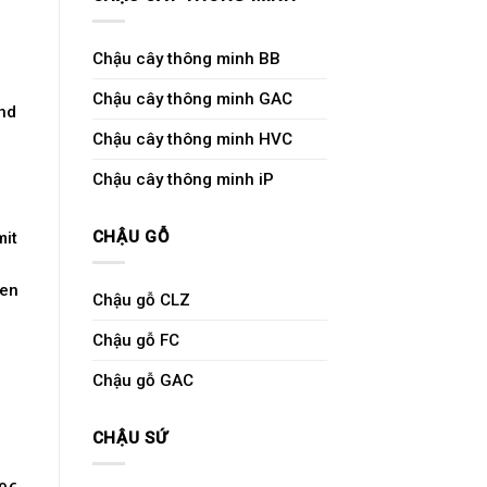
Chậu cây thông minh BB
Chậu cây thông minh GAC
nd
Chậu cây thông minh HVC
Chậu cây thông minh iP
CHẬU GỖ
mit
men
Chậu gỗ CLZ
Chậu gỗ FC
Chậu gỗ GAC
CHẬU SỨ