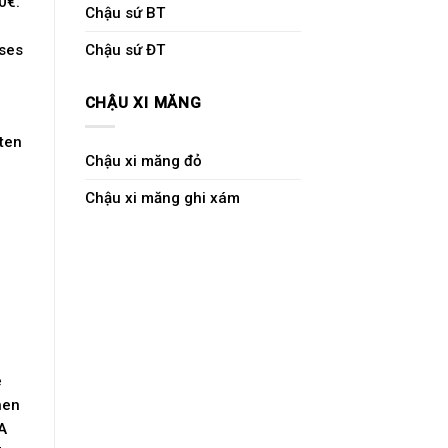
0€.
Chậu sứ BT
eses
Chậu sứ ĐT
CHẬU XI MĂNG
ten
Chậu xi măng đỏ
Chậu xi măng ghi xám
r
e
nen
A