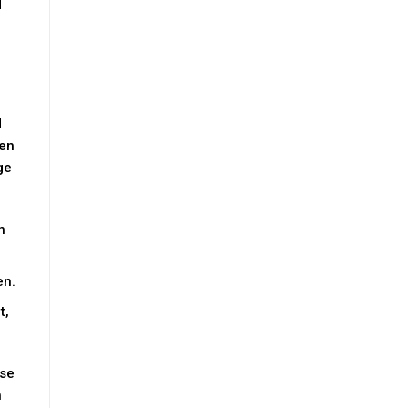
d
d
men
ge
n
en.
t,
ese
h