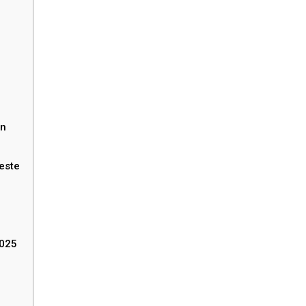
en
este
2025