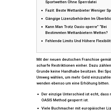
Sportwetten Ohne Sperrdatei
Fazit: Beste Wettanbieter Weniger S
Gängige Lizenzbehörden Im Überbli
Kann Man Trotz Oasis-sperre” “Bei
Bestimmten Wettanbietern Wetten?
Fehlende Limits Und Höhere Flexibilit
Mit der neuen deutschen Franchise gemä
scharfe Restriktionen einher. Dazu zähle
Grunde keine Handhabe besitzen. Bei Spo
Umweg wählen, um mehr Geld einzuzahlen.
wenden ebenso um eine Erhöhung bitten.
Der einzige Unterschied ist echt, das
OASIS Method gesperrt ist.
Viele Buchmacher mit europäischer Liz