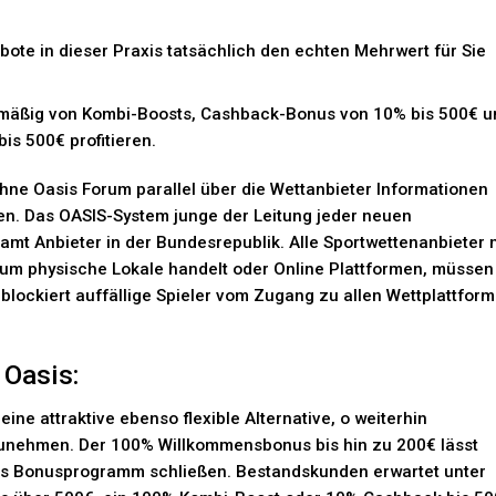
ote in dieser Praxis tatsächlich den echten Mehrwert für Sie
äßig von Kombi-Boosts, Cashback-Bonus von 10% bis 500€ u
is 500€ profitieren.
hne Oasis Forum parallel über die Wettanbieter Informationen
en. Das OASIS-System junge der Leitung jeder neuen
amt Anbieter in der Bundesrepublik. Alle Sportwettenanbieter 
i um physische Lokale handelt oder Online Plattformen, müssen
 blockiert auffällige Spieler vom Zugang zu allen Wettplattfor
 Oasis:
eine attraktive ebenso flexible Alternative, o weiterhin
zunehmen. Der 100% Willkommensbonus bis hin zu 200€ lässt
rkes Bonusprogramm schließen. Bestandskunden erwartet unter