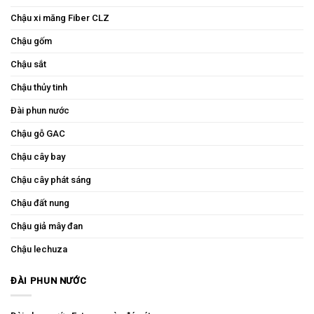
Chậu xi măng Fiber CLZ
Chậu gốm
Chậu sắt
Chậu thủy tinh
Đài phun nước
Chậu gỗ GAC
Chậu cây bay
Chậu cây phát sáng
Chậu đất nung
Chậu giả mây đan
Chậu lechuza
ĐÀI PHUN NƯỚC