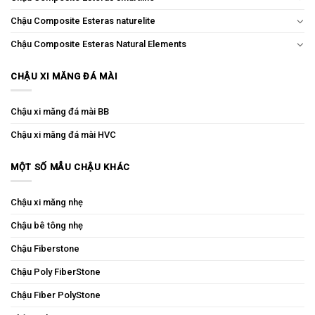
Chậu Composite Esteras naturelite
Chậu Composite Esteras Natural Elements
CHẬU XI MĂNG ĐÁ MÀI
Chậu xi măng đá mài BB
Chậu xi măng đá mài HVC
MỘT SỐ MẪU CHẬU KHÁC
Chậu xi măng nhẹ
Chậu bê tông nhẹ
Chậu Fiberstone
Chậu Poly FiberStone
Chậu Fiber PolyStone