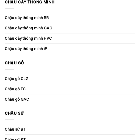
CHẬU CÂY THÔNG MINH
Chậu cây thông minh BB
Chậu cây thông minh GAC
Chậu cây thông minh HVC
Chậu cây thông minh iP
CHẬU GỖ
Chậu gỗ CLZ
Chậu gỗ FC
Chậu gỗ GAC
CHẬU SỨ
Chậu sứ BT
Chậu sứ ĐT