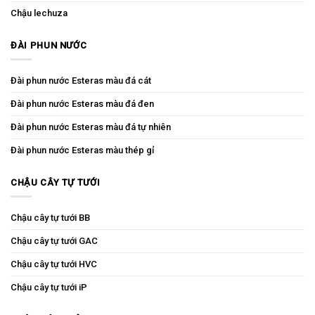
Chậu lechuza
ĐÀI PHUN NƯỚC
Đài phun nước Esteras màu đá cát
Đài phun nước Esteras màu đá đen
Đài phun nước Esteras màu đá tự nhiên
Đài phun nước Esteras màu thép gỉ
CHẬU CÂY TỰ TƯỚI
Chậu cây tự tưới BB
Chậu cây tự tưới GAC
Chậu cây tự tưới HVC
Chậu cây tự tưới iP