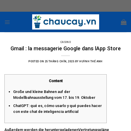
Skip
to
content
CASINO
‎Gmail : la messagerie Google dans lApp Store
POSTED ON
25 THÁNG CHÍN, 2025
BY
HUỲNH THẾ ANH
Content
Große und kleine Bahnen auf der
Modellbahnausstellung vom 17. bis 19. Oktober
ChatGPT: qué es, cómo usarlo y qué puedes hacer
con este chat de inteligencia artificial
Außerdem werden die heruntergeladenenVertretungspläne