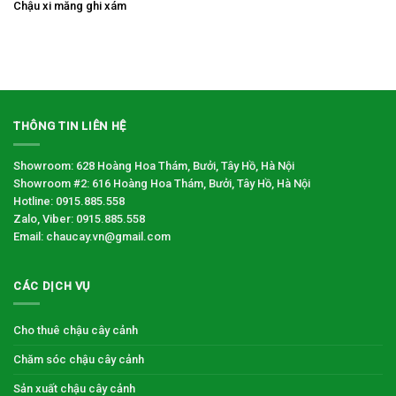
Chậu xi măng ghi xám
THÔNG TIN LIÊN HỆ
Showroom: 628 Hoàng Hoa Thám, Bưởi, Tây Hồ, Hà Nội
Showroom #2: 616 Hoàng Hoa Thám, Bưởi, Tây Hồ, Hà Nội
Hotline: 0915.885.558
Zalo, Viber: 0915.885.558
Email: chaucay.vn@gmail.com
CÁC DỊCH VỤ
Cho thuê chậu cây cảnh
Chăm sóc chậu cây cảnh
Sản xuất chậu cây cảnh