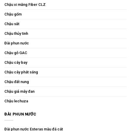
Chậu xi măng Fiber CLZ
Chậu gốm
Chậu sắt
Chậu thủy tinh
Đài phun nước
Chậu gỗ GAC
Chậu cây bay
Chậu cây phát sáng
Chậu đất nung
Chậu giả mây đan
Chậu lechuza
ĐÀI PHUN NƯỚC
Đài phun nước Esteras màu đá cát