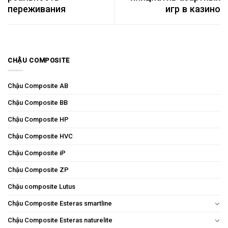
переживания
игр в казино
CHẬU COMPOSITE
Chậu Composite AB
Chậu Composite BB
Chậu Composite HP
Chậu Composite HVC
Chậu Composite iP
Chậu Composite ZP
Chậu composite Lutus
Chậu Composite Esteras smartline
Chậu Composite Esteras naturelite