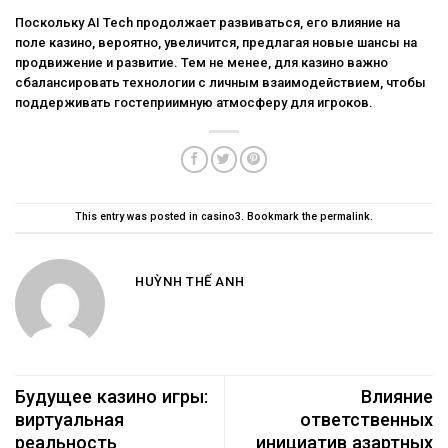
Поскольку AI Tech продолжает развиваться, его влияние на
поле казино, вероятно, увеличится, предлагая новые шансы на
продвижение и развитие. Тем не менее, для казино важно
сбалансировать технологии с личным взаимодействием, чтобы
поддерживать гостеприимную атмосферу для игроков.
This entry was posted in
casino3
. Bookmark the
permalink
.
HUỲNH THẾ ANH
Будущее казино игры:
Влияние
виртуальная
ответственных
реальность
инициатив азартных